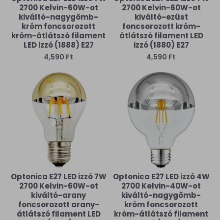
2700 Kelvin-60W-ot
2700 Kelvin-60W-ot
kiváltó-nagygömb-
kiváltó-ezüst
króm foncsorozott
foncsorozott króm-
króm-átlátszó filament
átlátszó filament LED
LED izzó (1888) E27
izzó (1880) E27
4,590 Ft
4,590 Ft
Optonica E27 LED izzó 7W
Optonica E27 LED izzó 4W
2700 Kelvin-60W-ot
2700 Kelvin-40W-ot
kiváltó-arany
kiváltó-nagygömb-
foncsorozott arany-
króm foncsorozott
átlátszó filament LED
króm-átlátszó filament