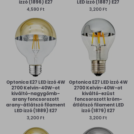
izzó (1896) E27
LED izzó (1887) E27
4,590 Ft
3,200 Ft
Optonica E27 LED izzó 4W
Optonica E27 LED izzó 4W
2700 Kelvin-40W-ot
2700 Kelvin-40W-ot
kiváltó-nagygömb-
kiváltó-ezüst
arany foncsorozott
foncsorozott króm-
arany-átlátszó filament
átlátszó filament LED
LED izzó (1889) E27
izzó (1879) E27
3,200 Ft
3,200 Ft