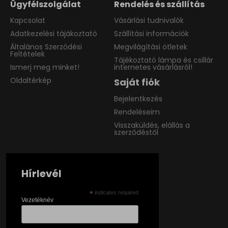
Ügyfélszolgálat
Rendelés és szállítás
Kapcsolat
Vásárlási tudnivalók
Adatkezelési tájákoztató
Szállítási információk
Általános Szerződési
Megvilágítási ötletek
Feltételek
Tájékoztató lámpa és csillár
Ismerj meg minket!
internetes vásárlásról!
Oldaltérkép
Saját fiók
Bejelentkezés
Rendeléseim
Visszaküldés, elállás a
szerződéstől
Hírlevél
*
indicates required
Vezetéknév