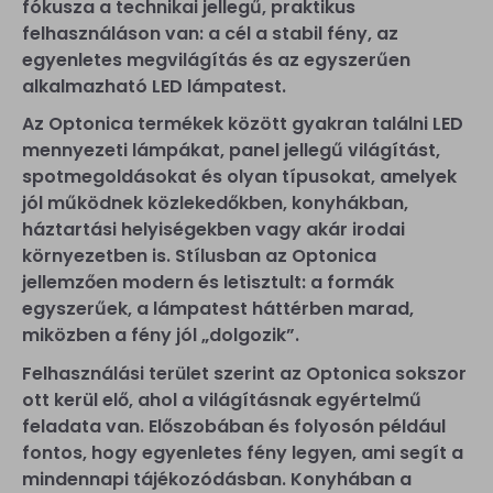
fókusza a technikai jellegű, praktikus
felhasználáson van: a cél a stabil fény, az
egyenletes megvilágítás és az egyszerűen
alkalmazható LED lámpatest.
Az Optonica termékek között gyakran találni LED
mennyezeti lámpákat, panel jellegű világítást,
spotmegoldásokat és olyan típusokat, amelyek
jól működnek közlekedőkben, konyhákban,
háztartási helyiségekben vagy akár irodai
környezetben is. Stílusban az Optonica
jellemzően modern és letisztult: a formák
egyszerűek, a lámpatest háttérben marad,
miközben a fény jól „dolgozik”.
Felhasználási terület szerint az Optonica sokszor
ott kerül elő, ahol a világításnak egyértelmű
feladata van. Előszobában és folyosón például
fontos, hogy egyenletes fény legyen, ami segít a
mindennapi tájékozódásban. Konyhában a