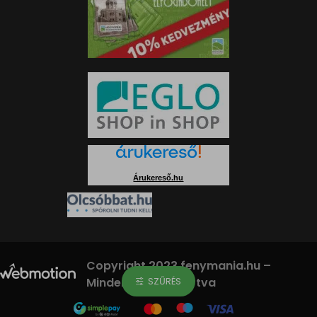
Árukereső.hu
Copyright 2023 fenymania.hu –
Minden jog fenntartva
SZŰRÉS