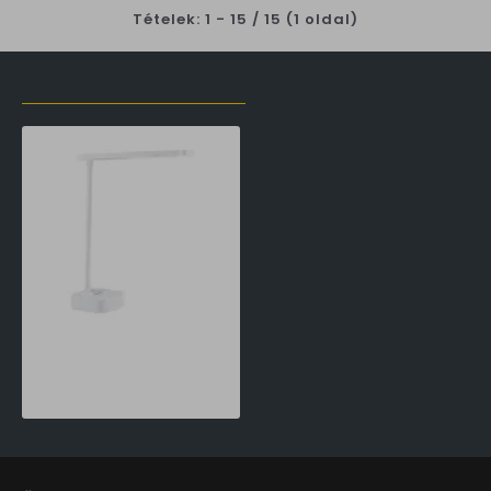
Tételek: 1 - 15 / 15 (1 oldal)
LŐZŐLEG MEGTEKINTETT TERMÉKEK
Philips Tilpa fehér újratölthető LED asztali lámpa (PHI-8719514443839) LED 1 izzós IP20
16,990 Ft