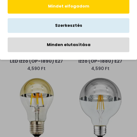
Mindet elfogadom
Szerkesztés
Optonica E27 LED izzó 7W
Optonica E27 LED izzó 7W
2700 Kelvin-60W-ot
2700 Kelvin-60W-ot
kiváltó-nagygömb-
kiváltó-ezüst
Minden elutasítása
arany foncsorozott
foncsorozott króm-
arany-átlátszó filament
átlátszó filament LED
LED izzó (OP-1890) E27
izzó (OP-1880) E27
4,590 Ft
4,590 Ft