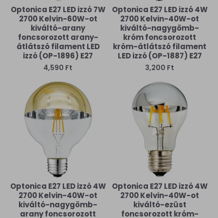
Optonica E27 LED izzó 7W
Optonica E27 LED izzó 4W
2700 Kelvin-60W-ot
2700 Kelvin-40W-ot
kiváltó-arany
kiváltó-nagygömb-
foncsorozott arany-
króm foncsorozott
átlátszó filament LED
króm-átlátszó filament
izzó (OP-1896) E27
LED izzó (OP-1887) E27
4,590 Ft
3,200 Ft
Optonica E27 LED izzó 4W
Optonica E27 LED izzó 4W
2700 Kelvin-40W-ot
2700 Kelvin-40W-ot
kiváltó-nagygömb-
kiváltó-ezüst
arany foncsorozott
foncsorozott króm-