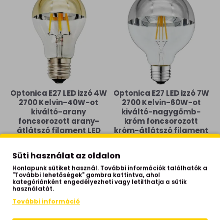
Optonica E27 LED izzó 4W
Optonica E27 LED izzó 7W
2700 Kelvin-40W-ot
2700 Kelvin-60W-ot
kiváltó-arany
kiváltó-nagygömb-
foncsorozott arany-
króm foncsorozott
átlátszó filament LED
króm-átlátszó filament
izzó (1893) E27
LED izzó (OP-1888) E27
3,200 Ft
4,590 Ft
Süti használat az oldalon
Honlapunk sütiket használ. További információk találhatók a
"További lehetőségek" gombra kattintva, ahol
kategóriánként engedélyezheti vagy letilthatja a sütik
használatát.
További információ