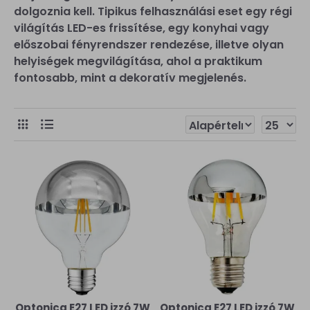
dolgoznia kell. Tipikus felhasználási eset egy régi
világítás LED-es frissítése, egy konyhai vagy
előszobai fényrendszer rendezése, illetve olyan
helyiségek megvilágítása, ahol a praktikum
fontosabb, mint a dekoratív megjelenés.
Optonica E27 LED izzó 7W
Optonica E27 LED izzó 7W