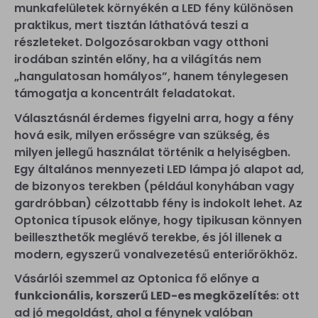
munkafelületek környékén a LED fény különösen
praktikus, mert tisztán láthatóvá teszi a
részleteket. Dolgozósarokban vagy otthoni
irodában szintén előny, ha a világítás nem
„hangulatosan homályos”, hanem ténylegesen
támogatja a koncentrált feladatokat.
Választásnál érdemes figyelni arra, hogy a fény
hová esik, milyen erősségre van szükség, és
milyen jellegű használat történik a helyiségben.
Egy általános mennyezeti LED lámpa jó alapot ad,
de bizonyos terekben (például konyhában vagy
gardróbban) célzottabb fény is indokolt lehet. Az
Optonica típusok előnye, hogy tipikusan könnyen
beilleszthetők meglévő terekbe, és jól illenek a
modern, egyszerű vonalvezetésű enteriőrökhöz.
Vásárlói szemmel az Optonica fő előnye a
funkcionális, korszerű LED-es megközelítés
: ott
ad jó megoldást, ahol a fénynek valóban