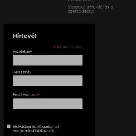
Visszaküldés, elállás a
szerződéstől
Hírlevél
*
indicates required
Vezetéknév
Keresztnév
Email Address
*
Elolvastam és elfogadom az
Adatkezelési tájékoztatót.