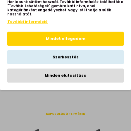
Stílus
modern
Honlapunk sütiket használ. További információk találhatók a
"További lehetőségek" gombra kattintva, ahol
kategóriánként engedélyezheti vagy letilthatja a sütik
Beépített LED
igen
használatát.
Színhőmérséklet
3000 Kelvin
További információ
Színvisszaadás
>90
Fényerő
370 lumen
Mindet elfogadom
Élettartam
30.000 óra
Hálózati feszültség
230 Volt
Szerkesztés
Garancia
1 év
Sugárzási szög
100°
Minden elutasítása
Gyártói honlap
www.nowodvorski.com
KAPCSOLÓDÓ TERMÉKEK