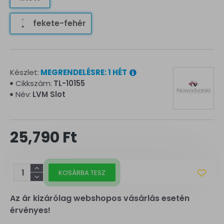
fekete-fehér
Készlet:
MEGRENDELÉSRE: 1 HÉT
Cikkszám:
TL-10155
Név:
LVM Slot
25,790 Ft
KOSÁRBA TESZ
Az ár kizárólag webshopos vásárlás esetén
érvényes!