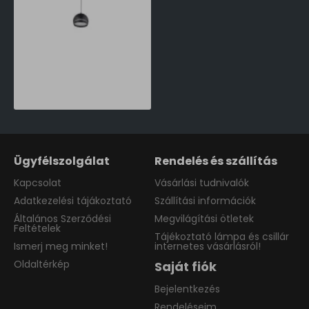
Nowodvorski LVM Slot fekete-fehér mágneses sínes rendszer függesztett lámpafej (TL-10155) LED 1 izzós IP20
25,790 Ft
Ügyfélszolgálat
Rendelés és szállítás
Kapcsolat
Vásárlási tudnivalók
Adatkezelési tájákoztató
Szállítási információk
Általános Szerződési
Megvilágítási ötletek
Feltételek
Tájékoztató lámpa és csillár
Ismerj meg minket!
internetes vásárlásról!
Oldaltérkép
Saját fiók
Bejelentkezés
Rendeléseim