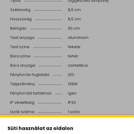
Típus
függesztett lámpafej
Szélesség
8,5 cm
Hosszúság
8,5 cm
Belógás
90 cm
Test anyaga
alumínium
Test színe
fekete
Búra színe
fehér
Búra anyaga
szintetikus
Fényforrás foglalata
LED
Teljesítmény
1X8W
Fényforrást tartalmaz
igen
IP védettség
IP20
Izzók száma
1 izzós
előszoba, nappali, étkező,
Helyiség
konyha
Süti használat az oldalon