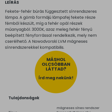
LEÍRÁS
Fekete-fehér búrás függesztett sínrendszeres
lámpa. A gömb formájú lámpafej fekete része
fémből készült, míg a fehér opál részek
műanyagból. 3000K, azaz meleg fehér fényű
beépített fényforrással rendelkezik, mely nem
cserélhető. A Nowodvorski LVM mágneses
sínrendszerekkel kompatibilis.
MÁSHOL
OLCSÓBBAN
LÁTTAD?
Írd meg nekünk!
Tulajdonságok
mágneses sínes rendszer