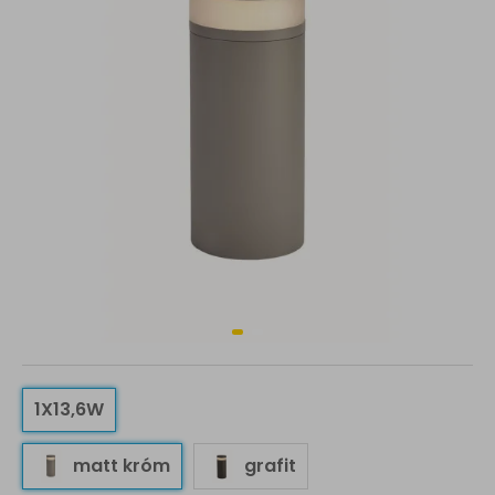
1X13,6W
matt króm
grafit