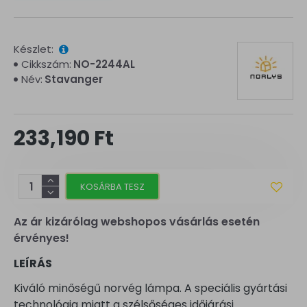
Készlet:
Cikkszám:
NO-2244AL
Név:
Stavanger
233,190 Ft
KOSÁRBA TESZ
Az ár kizárólag webshopos vásárlás esetén
érvényes!
LEÍRÁS
Kiváló minőségű norvég lámpa. A speciális gyártási
technológia miatt a szélsőséges időjárási