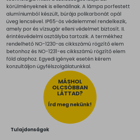
körülményeknek is ellenállnak. A lámpa porfestett
alumíniumból készült, búrája polikarbonát opál
üveg lencsével. IP65-ös védelemmel rendelkezik,
amely por és vízsugár elleni védelmet biztosít. II.
érintésvédelmi osztályba tartozik. A termékhez
rendelhető NO-1230-as cikkszámú rögzítő elem
betonhoz és NO-1231-es cikkszámú rögzítő elem
föld alaphoz. Egyedi igények esetén kérem
konzultáljon ügyfélszolgálatunkkal.
MÁSHOL
OLCSÓBBAN
LÁTTAD?
Írd meg nekünk!
Tulajdonságok