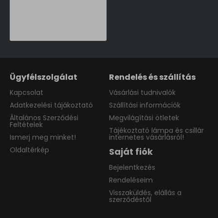
Norlys Stavanger matt króm LED kültéri állólámpa (NO-2244AL) LED 1 izzós IP65
233,190 Ft
Ügyfélszolgálat
Rendelés és szállítás
Kapcsolat
Vásárlási tudnivalók
Adatkezelési tájákoztató
Szállítási információk
Általános Szerződési
Megvilágítási ötletek
Feltételek
Tájékoztató lámpa és csillár
Ismerj meg minket!
internetes vásárlásról!
Oldaltérkép
Saját fiók
Bejelentkezés
Rendeléseim
Visszaküldés, elállás a
szerződéstől