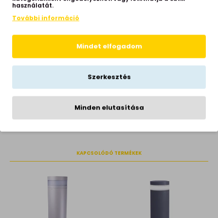
használatát.
Beépített LED
igen
További információ
Színhőmérséklet
3000 Kelvin
Fényerő
483 lumen
Mindet elfogadom
Élettartam
>72.000 óra
Hálózati feszültség
230 Volt
Szerkesztés
Garancia
2 év
Gyártói honlap
https://norlys.com/en/
Minden elutasítása
KAPCSOLÓDÓ TERMÉKEK