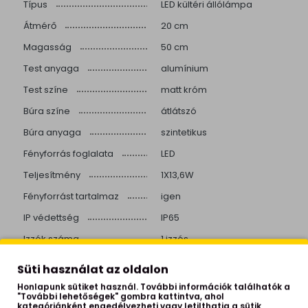
Típus
LED kültéri állólámpa
Átmérő
20 cm
Magasság
50 cm
Test anyaga
alumínium
Test színe
matt króm
Búra színe
átlátszó
Búra anyaga
szintetikus
Fényforrás foglalata
LED
Teljesítmény
1X13,6W
Fényforrást tartalmaz
igen
IP védettség
IP65
Izzók száma
1 izzós
Helyiség
kültér
Süti használat az oldalon
Stílus
modern
Honlapunk sütiket használ. További információk találhatók a
"További lehetőségek" gombra kattintva, ahol
Fényerő szabályozós
igen
kategóriánként engedélyezheti vagy letilthatja a sütik