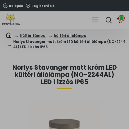
Belépés
Regisztráció
0
Kültéri lámpa
kültéri állólámpa
Norlys Stavanger matt króm LED kültéri állólámpa (NO-2244
AL) LED 1 izzós IP65
Norlys Stavanger matt króm LED
kültéri állólámpa (NO-2244AL)
LED 1 izzós IP65