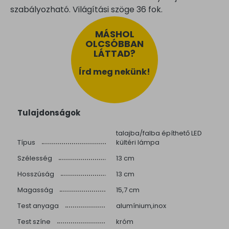
szabályozható. Világítási szöge 36 fok.
MÁSHOL
OLCSÓBBAN
LÁTTAD?
Írd meg nekünk!
Tulajdonságok
talajba/falba építhető LED
Típus
kültéri lámpa
Szélesség
13 cm
Hosszúság
13 cm
Magasság
15,7 cm
Test anyaga
alumínium,inox
Test színe
króm