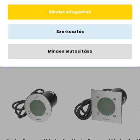
Hálózati feszültség
230 Volt
Garancia
2 év
Mindet elfogadom
Sugárzási szög
36°
Gyártói honlap
https://norlys.com/en/
Szerkesztés
Minden elutasítása
KAPCSOLÓDÓ TERMÉKEK