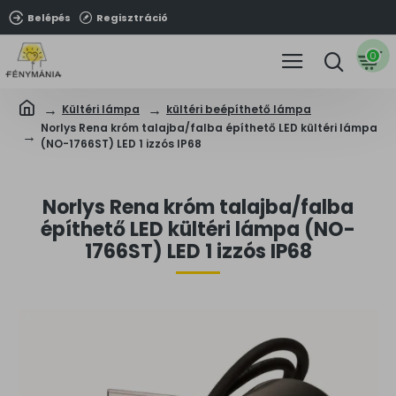
Belépés
Regisztráció
0
Kültéri lámpa
kültéri beépíthető lámpa
Norlys Rena króm talajba/falba építhető LED kültéri lámpa
(NO-1766ST) LED 1 izzós IP68
Norlys Rena króm talajba/falba
építhető LED kültéri lámpa (NO-
1766ST) LED 1 izzós IP68