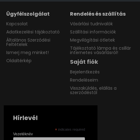
Ügyfélszolgálat
Rendelés és szállítás
Kapcsolat
Vásárlási tudnivalók
Adatkezelési tájákoztató
Szállítási információk
Általános Szerződési
Megvilágítási ötletek
Feltételek
Tájékoztató lámpa és csillár
Ismerj meg minket!
internetes vásárlásról!
Oldaltérkép
Saját fiók
Bejelentkezés
Rendeléseim
Visszaküldés, elállás a
szerződéstől
Hírlevél
*
indicates required
Vezetéknév