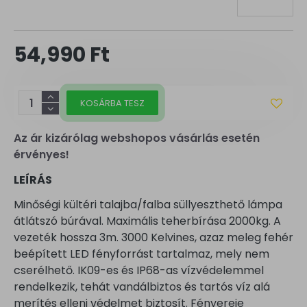
54,990 Ft
KOSÁRBA TESZ
Az ár kizárólag webshopos vásárlás esetén
érvényes!
LEÍRÁS
Minőségi kültéri talajba/falba süllyeszthető lámpa
átlátszó búrával. Maximális teherbírása 2000kg. A
vezeték hossza 3m. 3000 Kelvines, azaz meleg fehér
beépített LED fényforrást tartalmaz, mely nem
cserélhető. IK09-es és IP68-as vízvédelemmel
rendelkezik, tehát vandálbiztos és tartós víz alá
merítés elleni védelmet biztosít. Fényereje