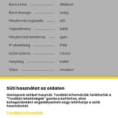
Búra színe
átlátszó
Búra anyaga
üveg
Fényforrás foglalata
LED
Teljesítmény
1x8W
Fényforrást tartalmaz
igen
IP védettség
IP68
Izzók száma
1 izzós
Helyiség
kültér
Stílus
modern
Fényerő szabályozós
igen
Beépített LED
igen
Süti használat az oldalon
Színhőmérséklet
3000 Kelvin
Honlapunk sütiket használ. További információk találhatók a
"További lehetőségek" gombra kattintva, ahol
kategóriánként engedélyezheti vagy letilthatja a sütik
Fényerő
672 lumen
használatát.
Élettartam
50.000 óra
További információ