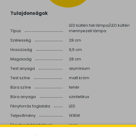
Tulajdonságok
LED kültéri fali lámpa/LED kültéri
Típus
mennyezeti lámpa
Szélesség
28 cm
Hosszúság
9,5 cm
Magasság
28 cm
Test anyaga
alumínium
Test színe
matt króm
Búra színe
fehér
Búra anyaga
szintetikus
Fényforrás foglalata
LED
Teljesítmény
1X16W
Fényforrást tartalmaz
igen
IP védettség
IP65