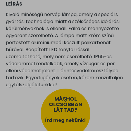
LEÍRÁS
Kiváló minőségű norvég lámpa, amely a speciális
gyártási technológia miatt a szélsőséges időjárási
körülményeknek is ellenáll. Falra és mennyezetre
egyaránt szerelhető. A lámpa matt króm színű
porfestett alumíniumból készült polikarbonát
búrával. Beépített LED fényforrással
üzemeltethető, mely nem cserélhető. IP65-ös
védelemmel rendelkezik, amely vízsugár és por
elleni védelmet jelent. I. érintésvédelmi osztályba
tartozik. Egyedi igények esetén, kérem konzultáljon
ügyfélszolgálatunkkal!
MÁSHOL
OLCSÓBBAN
LÁTTAD?
Írd meg nekünk!