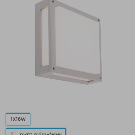
1X16W
matt króm-fehér