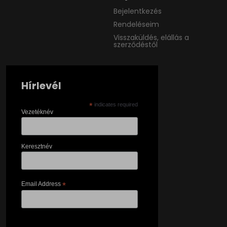
Bejelentkezés
Rendeléseim
Visszaküldés, elállás a
szerződéstől
Hírlevél
*
indicates required
Vezetéknév
Keresztnév
Email Address
*