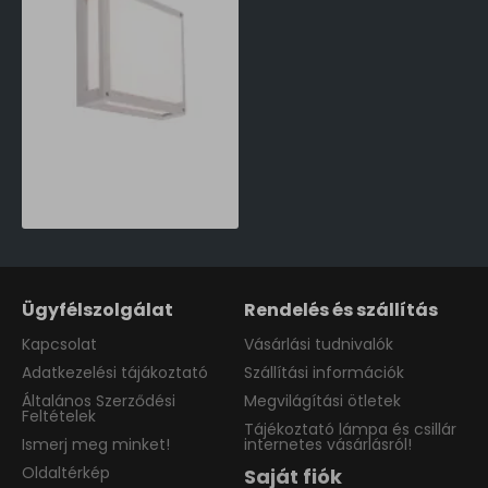
Norlys Nordland matt króm-fehér LED kültéri fali lámpa/LED kültéri mennyezeti lámpa (NO-5046AL) LED 1 izzós IP65
63,890 Ft
Ügyfélszolgálat
Rendelés és szállítás
Kapcsolat
Vásárlási tudnivalók
Adatkezelési tájákoztató
Szállítási információk
Általános Szerződési
Megvilágítási ötletek
Feltételek
Tájékoztató lámpa és csillár
Ismerj meg minket!
internetes vásárlásról!
Oldaltérkép
Saját fiók