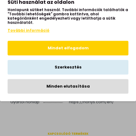
Süti használat az oldalon
Izzók száma
1 izzós
Honlapunk sütiket használ. További információk találhatók a
"További lehetőségek" gombra kattintva, ahol
Helyiség
kültér
kategóriánként engedélyezheti vagy letilthatja a sütik
használatát.
Stílus
modern
További információ
Fényerő szabályozós
igen
Beépített LED
igen
Mindet elfogadom
Színhőmérséklet
3000 Kelvin
Fényerő
934 lumen
Szerkesztés
Élettartam
50.000 óra
Hálózati feszültség
230 Volt
Minden elutasítása
Garancia
2 év
Gyártói honlap
https://norlys.com/en/
KAPCSOLÓDÓ TERMÉKEK