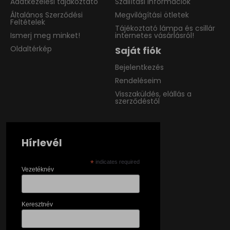
Adatkezelési tájákoztató
Szállítási információk
Általános Szerződési
Megvilágítási ötletek
Feltételek
Tájékoztató lámpa és csillár
Ismerj meg minket!
internetes vásárlásról!
Oldaltérkép
Saját fiók
Bejelentkezés
Rendeléseim
Visszaküldés, elállás a
szerződéstől
Hírlevél
*
indicates required
Vezetéknév
Keresztnév