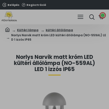
Belépés
Regisztráció
0
Kültéri lámpa
kültéri állólámpa
Norlys Narvik matt króm LED kültéri állólámpa (NO-559AL) LE
D 1 izzós IP65
Norlys Narvik matt króm LED
kültéri állólámpa (NO-559AL)
LED 1 izzós IP65