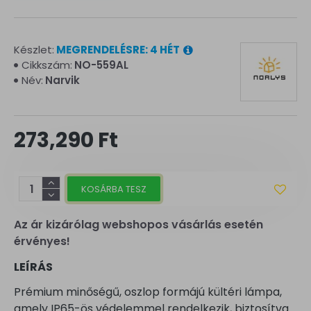
Készlet:
MEGRENDELÉSRE: 4 HÉT
Cikkszám:
NO-559AL
Név:
Narvik
273,290 Ft
KOSÁRBA TESZ
Az ár kizárólag webshopos vásárlás esetén
érvényes!
LEÍRÁS
Prémium minőségű, oszlop formájú kültéri lámpa,
amely IP65-ös védelemmel rendelkezik, biztosítva