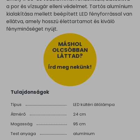
a por és vízsugár elleni védelmet. Tartós alumínium
kialakítása mellett beépített LED fényforrással van
ellátva, amely hosszú élettartamot és kiváló
fényminőséget nyújt.
MÁSHOL
OLCSÓBBAN
LÁTTAD?
Írd meg nekünk!
Tulajdonságok
Típus
LED kültéri állólámpa
Átmérő
24 cm
Magasság
95 cm
Test anyaga
alumínium