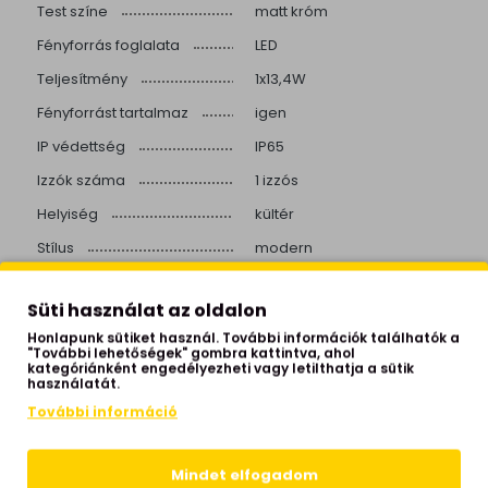
Test színe
matt króm
Fényforrás foglalata
LED
Teljesítmény
1x13,4W
Fényforrást tartalmaz
igen
IP védettség
IP65
Izzók száma
1 izzós
Helyiség
kültér
Stílus
modern
Beépített LED
igen
Süti használat az oldalon
Színhőmérséklet
3000 Kelvin
Honlapunk sütiket használ. További információk találhatók a
Fényerő
666 lumen
"További lehetőségek" gombra kattintva, ahol
kategóriánként engedélyezheti vagy letilthatja a sütik
Élettartam
>72.000 óra
használatát.
További információ
Hálózati feszültség
230 Volt
Garancia
2 év
Mindet elfogadom
Gyártói honlap
https://norlys.com/en/