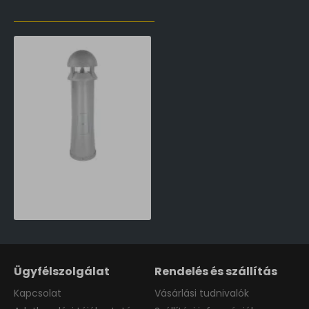
LŐZŐLEG MEGTEKINTETT TERMÉKEK
Norlys Narvik matt króm LED kültéri állólámpa (NO-559AL) LED 1 izzós IP65
273,290 Ft
Ügyfélszolgálat
Rendelés és szállítás
Kapcsolat
Vásárlási tudnivalók