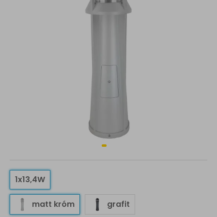
1x13,4W
matt króm
grafit