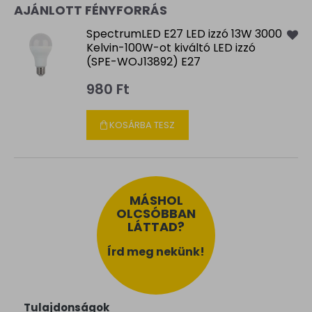
AJÁNLOTT FÉNYFORRÁS
SpectrumLED E27 LED izzó 13W 3000
Kelvin-100W-ot kiváltó LED izzó
(SPE-WOJ13892) E27
980 Ft
KOSÁRBA TESZ
MÁSHOL
OLCSÓBBAN
LÁTTAD?
Írd meg nekünk!
Tulajdonságok