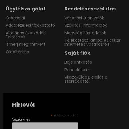
Ügyfélszolgálat
Rendelés és szállítás
Kapcsolat
Vásárlási tudnivalók
Adatkezelési tájákoztató
Szállítási információk
Általános Szerződési
Megvilágítási ötletek
Feltételek
Tájékoztató lámpa és csillár
Ismerj meg minket!
internetes vásárlásról!
Oldaltérkép
Saját fiók
Bejelentkezés
Rendeléseim
Visszaküldés, elállás a
szerződéstől
Hírlevél
*
indicates required
Vezetéknév