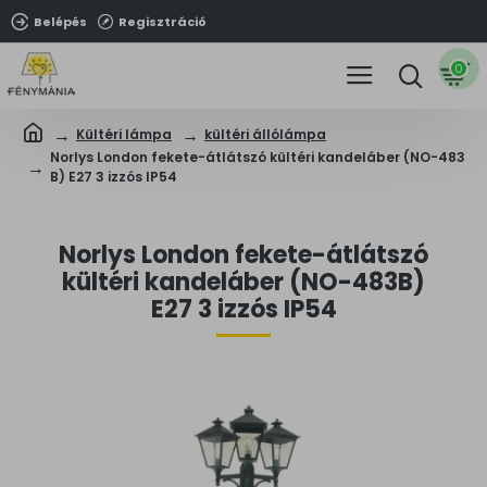
Belépés
Regisztráció
0
Kültéri lámpa
kültéri állólámpa
Norlys London fekete-átlátszó kültéri kandeláber (NO-483
B) E27 3 izzós IP54
Norlys London fekete-átlátszó
kültéri kandeláber (NO-483B)
E27 3 izzós IP54