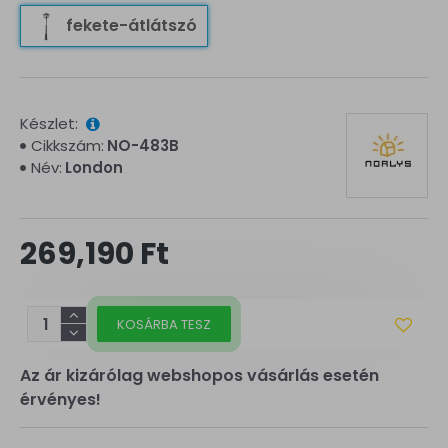
fekete-átlátszó
Készlet:
Cikkszám:
NO-483B
Név:
London
269,190 Ft
KOSÁRBA TESZ
Az ár kizárólag webshopos vásárlás esetén
érvényes!