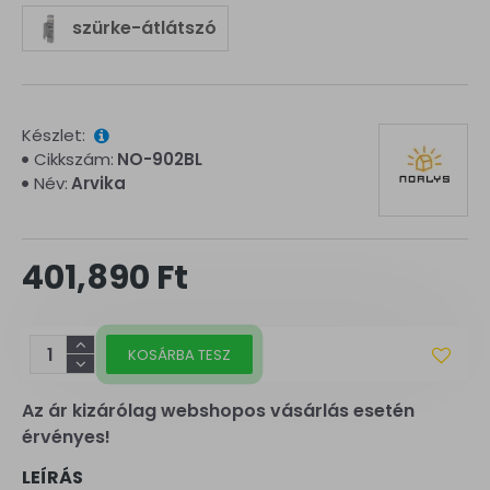
szürke-átlátszó
Készlet:
Cikkszám:
NO-902BL
Név:
Arvika
401,890 Ft
KOSÁRBA TESZ
Az ár kizárólag webshopos vásárlás esetén
érvényes!
LEÍRÁS