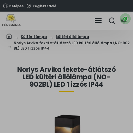
Belépés
Regisztráció
0
Kültéri lámpa
kültéri állólámpa
Norlys Arvika fekete-átlátszó LED kültéri állólámpa (NO-902
BL) LED 1 izzós IP44
Norlys Arvika fekete-átlátszó
LED kültéri állólámpa (NO-
902BL) LED 1 izzós IP44