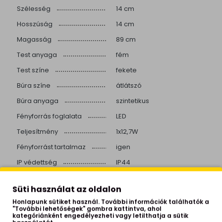
Szélesség
14 cm
Hosszúság
14 cm
Magasság
89 cm
Test anyaga
fém
Test színe
fekete
Búra színe
átlátszó
Búra anyaga
szintetikus
Fényforrás foglalata
LED
Teljesítmény
1x12,7W
Fényforrást tartalmaz
igen
IP védettség
IP44
Izzók száma
1 izzós
Süti használat az oldalon
Helyiség
kültér
Honlapunk sütiket használ. További információk találhatók a
Stílus
industrial
"További lehetőségek" gombra kattintva, ahol
kategóriánként engedélyezheti vagy letilthatja a sütik