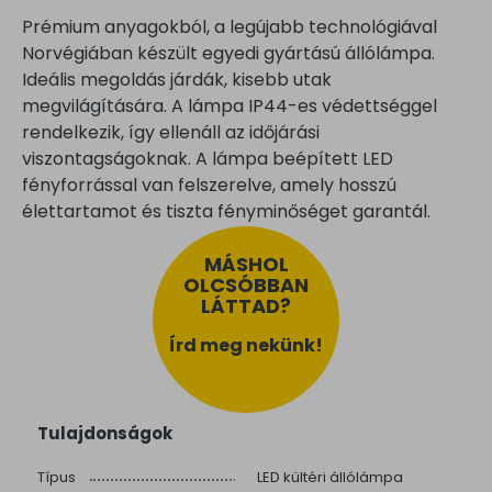
Prémium anyagokból, a legújabb technológiával
Norvégiában készült egyedi gyártású állólámpa.
Ideális megoldás járdák, kisebb utak
megvilágítására. A lámpa IP44-es védettséggel
rendelkezik, így ellenáll az időjárási
viszontagságoknak. A lámpa beépített LED
fényforrással van felszerelve, amely hosszú
élettartamot és tiszta fényminőséget garantál.
MÁSHOL
OLCSÓBBAN
LÁTTAD?
Írd meg nekünk!
Tulajdonságok
Típus
LED kültéri állólámpa