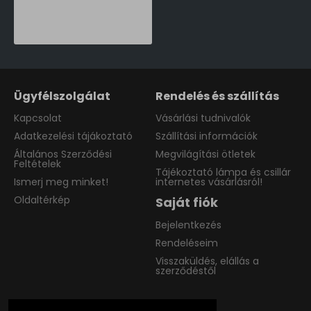
Norlys Arvika fekete-átlátszó LED kültéri állólámpa (NO-902BL) LED 1 izzós IP44
401,890 Ft
Ügyfélszolgálat
Rendelés és szállítás
Kapcsolat
Vásárlási tudnivalók
Adatkezelési tájákoztató
Szállítási információk
Általános Szerződési
Megvilágítási ötletek
Feltételek
Tájékoztató lámpa és csillár
Ismerj meg minket!
internetes vásárlásról!
Oldaltérkép
Saját fiók
Bejelentkezés
Rendeléseim
Visszaküldés, elállás a
szerződéstől