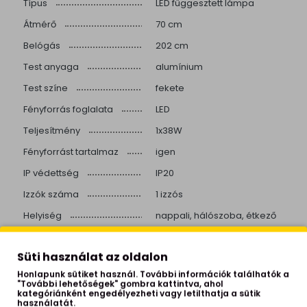
Típus
LED függesztett lámpa
Átmérő
70 cm
Belógás
202 cm
Test anyaga
alumínium
Test színe
fekete
Fényforrás foglalata
LED
Teljesítmény
1x38W
Fényforrást tartalmaz
igen
IP védettség
IP20
Izzók száma
1 izzós
Helyiség
nappali, hálószoba, étkező
Stílus
modern
Süti használat az oldalon
Beépített LED
igen
Honlapunk sütiket használ. További információk találhatók a
Színhőmérséklet
4000 Kelvin
"További lehetőségek" gombra kattintva, ahol
kategóriánként engedélyezheti vagy letilthatja a sütik
Színvisszaadás
>80
használatát.