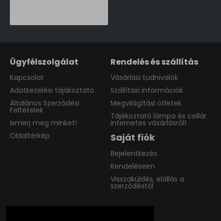
90,390 Ft
Ügyfélszolgálat
Rendelés és szállítás
Kapcsolat
Vásárlási tudnivalók
Adatkezelési tájákoztató
Szállítási információk
Általános Szerződési
Megvilágítási ötletek
Feltételek
Tájékoztató lámpa és csillár
Ismerj meg minket!
internetes vásárlásról!
Oldaltérkép
Saját fiók
Bejelentkezés
Rendeléseim
Visszaküldés, elállás a
szerződéstől