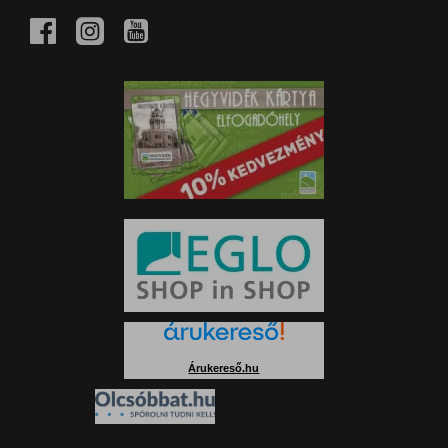
Árukereső.hu