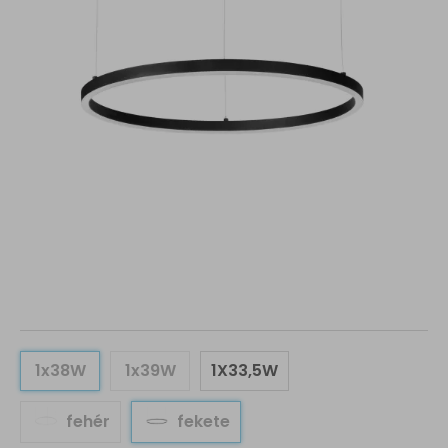
1x38W
1x39W
1X33,5W
fehér
fekete