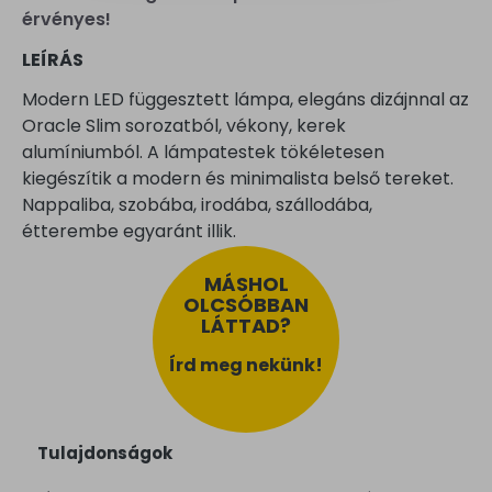
érvényes!
LEÍRÁS
Modern LED függesztett lámpa, elegáns dizájnnal az
Oracle Slim sorozatból, vékony, kerek
alumíniumból. A lámpatestek tökéletesen
kiegészítik a modern és minimalista belső tereket.
Nappaliba, szobába, irodába, szállodába,
étterembe egyaránt illik.
MÁSHOL
OLCSÓBBAN
LÁTTAD?
Írd meg nekünk!
Tulajdonságok