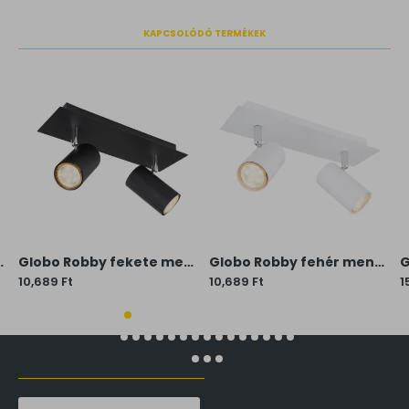
KAPCSOLÓDÓ TERMÉKEK
10-1W) GU10 1 izzós IP20
Globo Robby fekete mennyezeti spotlámpa (GLO-57910-2B) GU10 2 izzós IP20
Globo Robby fehér mennyezeti spotlámpa (GLO-57910-2W) GU10 2 izzós IP20
10,689 Ft
10,689 Ft
1
LŐZŐLEG MEGTEKINTETT TERMÉKEK