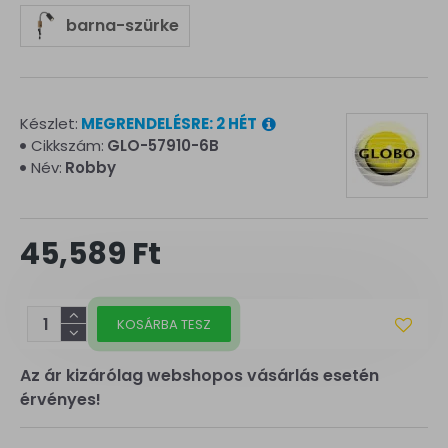
barna-szürke
Készlet:
MEGRENDELÉSRE: 2 HÉT
Cikkszám:
GLO-57910-6B
Név:
Robby
45,589 Ft
KOSÁRBA TESZ
Az ár kizárólag webshopos vásárlás esetén
érvényes!