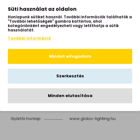
Test anyaga
fém
Süti használat az oldalon
Test színe
fekete
Honlapunk sütiket használ. További információk találhatók a
"További lehetőségek" gombra kattintva, ahol
Búra színe
fekete
kategóriánként engedélyezheti vagy letilthatja a sütik
használatát.
Búra anyaga
fém
További információ
Fényforrás foglalata
GU10
Teljesítmény
6x35W
Mindet elfogadom
IP védettség
IP20
Izzók száma
6 izzós
Szerkesztés
Helyiség
nappali, hálószoba, előszoba
Stílus
minimal
Minden elutasítása
Hálózati feszültség
245 Volt
Garancia
1 év
Gyártói honlap
www.globo-lighting.hu