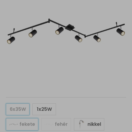
6x35W
1x25W
fekete
fehér
nikkel