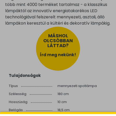
több mint 4000 terméket tartalmaz - a klasszikus
lámpáktól az innovatív energiatakarékos LED
technológiával felszerelt mennyezeti, asztali, álló
lámpákon keresztül a kültéri és dekoratív lámpákig.
MÁSHOL
OLCSÓBBAN
LÁTTAD?
Írd meg nekünk!
Tulajdonságok
Típus
mennyezeti spotlámpa
Szélesség
180 cm
Hosszúság
10 cm
Belógás
18,5 cm