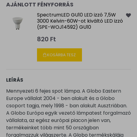
AJÁNLOTT FÉNYFORRÁS
SpectrumLED GU10 LED izzó 7,5W
3000 Kelvin-60W-ot kiváltó LED izzó
(SPE-WOJ14592) GU10
820 Ft
KOSÁRBA TESZ
LEÍRÁS
Mennyezeti 6 fejes spot lámpa. A Globo Eastern
Europe vállalat 2004 - ben alakult és a Globo
csoport tagja, mely 1998 - ban alakult Ausztriában.
A Globo Európa egyik vezető lámpatest forgalmazó
vállalata, az egész európai piacon jelen van,
termékeinket több mint 50 országban
forgalmazzuk világszerte. A Globo termékskálája