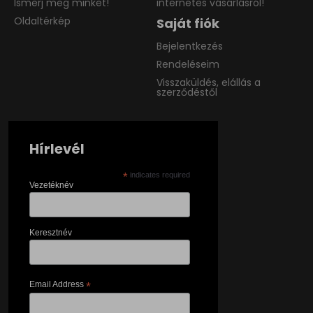
Ismerj meg minket!
internetes vásárlásról!
Oldaltérkép
Saját fiók
Bejelentkezés
Rendeléseim
Visszaküldés, elállás a
szerződéstől
Hírlevél
*
indicates required
Vezetéknév
Keresztnév
Email Address
*