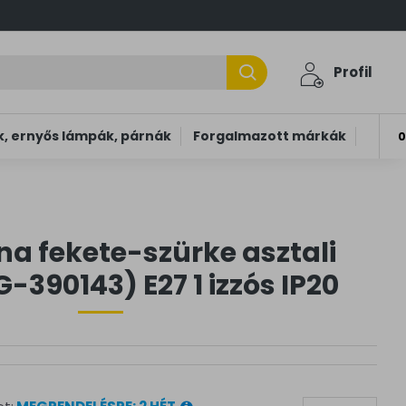
Profil
, ernyős lámpák, párnák
Forgalmazott márkák
0
ena fekete-szürke asztali
-390143) E27 1 izzós IP20