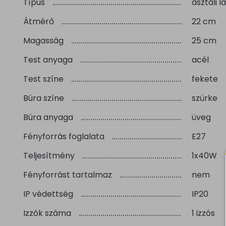
Típus
asztali 
Átmérő
22 cm
Magasság
25 cm
Test anyaga
acél
Test színe
fekete
Búra színe
szürke
Búra anyaga
üveg
Fényforrás foglalata
E27
Teljesítmény
1x40W
Fényforrást tartalmaz
nem
IP védettség
IP20
Izzók száma
1 izzós