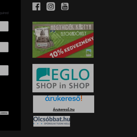
quired
Árukereső.hu