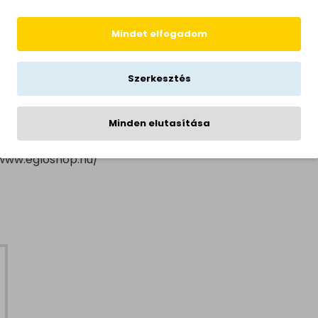
, hálószoba, dolgozószoba,
Mindet elfogadom
Szerkesztés
Minden elutasítása
/www.egloshop.hu/