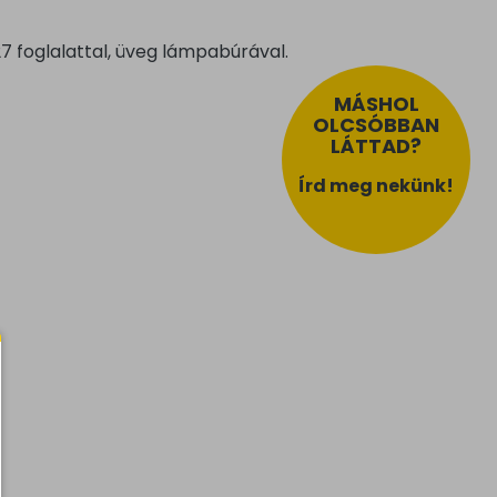
7 foglalattal, üveg lámpabúrával.
MÁSHOL
OLCSÓBBAN
LÁTTAD?
Írd meg nekünk!