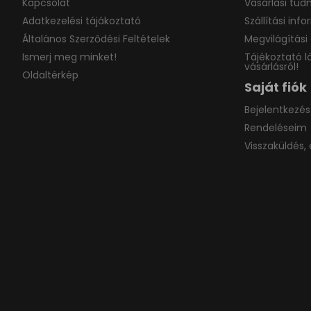
Kapcsolat
Vásárlási tudn
Adatkezelési tájákoztató
Szállítási inf
Általános Szerződési Feltételek
Megvilágítási 
Ismerj meg minket!
Tájékoztató l
vásárlásról!
Oldaltérkép
Saját fiók
Bejelentkezés
Rendeléseim
Visszaküldés, 