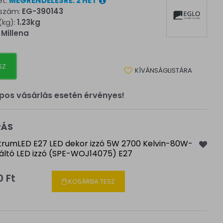
et:
MEGRENDELÉSRE: 2 HÉT
kszám:
EG-390143
(kg):
1.23kg
Millena
SZ
KÍVÁNSÁGLISTÁRA
pos vásárlás esetén érvényes!
RÁS
rumLED E27 LED dekor izzó 5W 2700 Kelvin-80W-
váltó LED izzó (SPE-WOJ14075) E27
0 Ft
KOSÁRBA TESZ