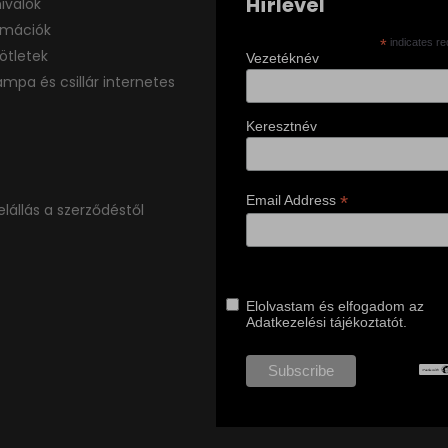
Hírlevél
ivalók
ormációk
*
indicates re
ötletek
Vezetéknév
ámpa és csillár internetes
Keresztnév
*
Email Address
elállás a szerződéstől
Elolvastam és elfogadom az
Adatkezelési tájékoztatót.