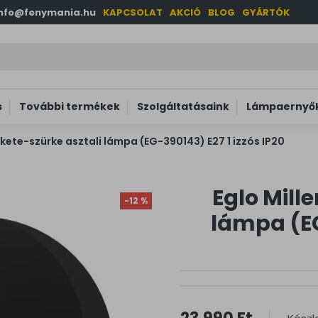
info@fenymania.hu
KAPCSOLAT
AKCIÓ
BLOG
GYÁRTÓK
s
További termékek
Szolgáltatásaink
Lámpaernyők
ekete-szürke asztali lámpa (EG-390143) E27 1 izzós IP20
Eglo Mill
-12 %
lámpa (EG