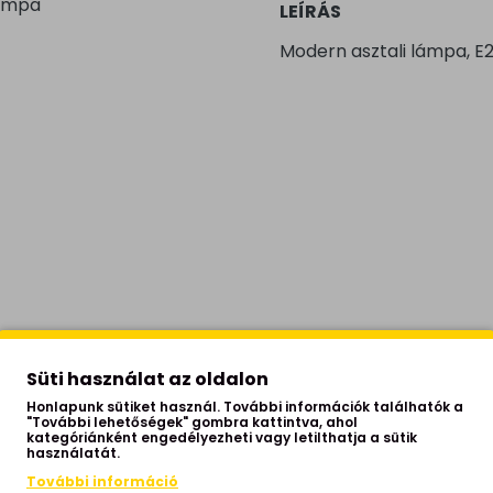
lámpa
LEÍRÁS
Modern asztali lámpa, E2
Süti használat az oldalon
Honlapunk sütiket használ. További információk találhatók a
"További lehetőségek" gombra kattintva, ahol
kategóriánként engedélyezheti vagy letilthatja a sütik
használatát.
További információ