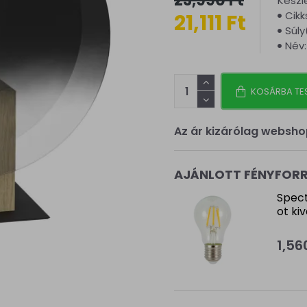
23,990 Ft
Készl
Cik
21,111 Ft
Súly
Név:
KOSÁRBA TE
Az ár kizárólag websho
AJÁNLOTT FÉNYFOR
Spect
ot ki
1,56