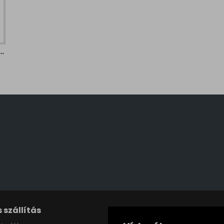
te-szürke függesztett lámpa (EG-390142) E27 3 izzós IP20
 szállítás