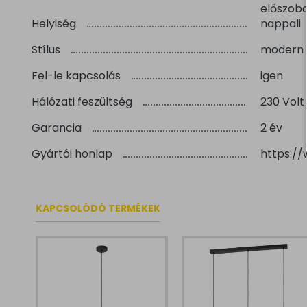
előszoba
Helyiség
nappali
Stílus
modern
Fel-le kapcsolás
igen
Hálózati feszültség
230 Volt
Garancia
2 év
Gyártói honlap
https:/
KAPCSOLÓDÓ TERMÉKEK