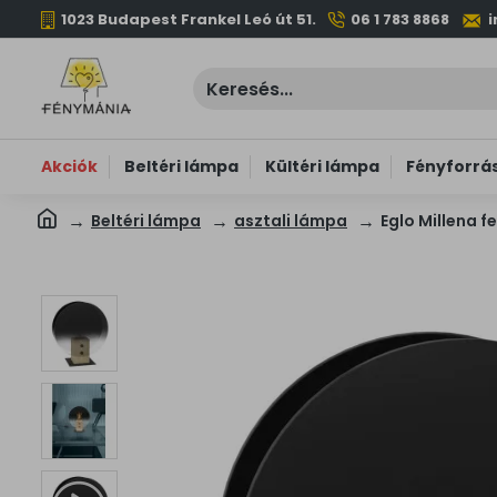
1023 Budapest Frankel Leó út 51.
06 1 783 8868
Akciók
Beltéri lámpa
Kültéri lámpa
Fényforrá
Beltéri lámpa
asztali lámpa
Eglo Millena f