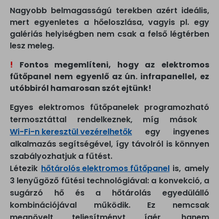
Nagyobb belmagasságú terekben azért ideális,
mert egyenletes a hőeloszlása, vagyis pl. egy
galériás helyiségben nem csak a felső légtérben
lesz meleg.
!
Fontos megemlíteni, hogy az elektromos
fűtőpanel nem egyenlő az ún. infrapanellel, ez
utóbbiról hamarosan szót ejtünk!
Egyes elektromos fűtőpanelek programozható
termosztáttal rendelkeznek, míg mások
Wi-Fi-n keresztül vezérelhetők
egy ingyenes
alkalmazás segítségével, így távolról is könnyen
szabályozhatjuk a fűtést.
Létezik
hőtárolós elektromos fűtőpanel
is, amely
3 lenyűgöző fűtési technológiával: a konvekció, a
sugárzó hő és a hőtárolás egyedülálló
kombinációjával működik. Ez nemcsak
megnövelt teljesítményt ígér, hanem