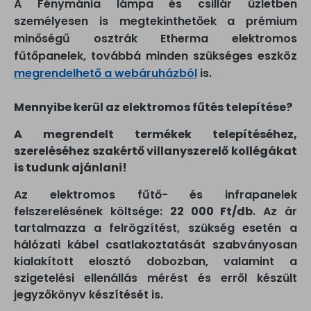
A Fénymánia lámpa és csillár üzletben
személyesen is megtekinthetőek a prémium
minőségű osztrák Etherma elektromos
fűtőpanelek, továbbá minden szükséges eszköz
megrendelhető a webáruházból
is.
Mennyibe kerül az elektromos fűtés telepítése?
A megrendelt termékek telepítéséhez,
szereléséhez szakértő villanyszerelő kollégákat
is tudunk ajánlani!
Az elektromos fűtő- és infrapanelek
felszerelésének költsége:
22 000 Ft/db
. Az ár
tartalmazza a felrögzítést, szükség esetén a
hálózati kábel csatlakoztatását szabványosan
kialakított elosztó dobozban, valamint a
szigetelési ellenállás mérést és erről készült
jegyzőkönyv készítését is.