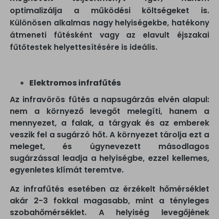
optimalizálja a működési költségeket is.
Különösen alkalmas nagy helyiségekbe, hatékony
átmeneti fűtésként vagy az elavult éjszakai
fűtőtestek helyettesítésére is ideális.
Elektromos infrafűtés
Az infravörös fűtés a napsugárzás elvén alapul:
nem a környező levegőt melegíti, hanem a
mennyezet, a falak, a tárgyak és az emberek
veszik fel a sugárzó hőt. A környezet tárolja ezt a
meleget, és úgynevezett másodlagos
sugárzással leadja a helyiségbe, ezzel kellemes,
egyenletes klímát teremtve.
Az infrafűtés esetében az érzékelt hőmérséklet
akár 2-3 fokkal magasabb, mint a tényleges
szobahőmérséklet. A helyiség levegőjének