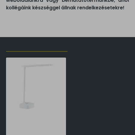
weboldalunkra vagy bemutatótermünkbe, ahol
kollégáink készséggel állnak rendelkezésetekre!
LŐZŐLEG MEGTEKINTETT TERMÉKEK
Philips Tilpa fehér újratölthető LED asztali lámpa (PHI-8719514443839) LED 1 izzós IP20
16,990 Ft