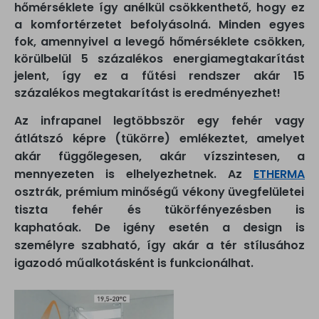
hőmérséklete így anélkül csökkenthető, hogy ez
a komfortérzetet befolyásolná. Minden egyes
fok, amennyivel a levegő hőmérséklete csökken,
körülbelül 5 százalékos energiamegtakarítást
jelent, így ez a fűtési rendszer akár 15
százalékos megtakarítást is eredményezhet!
Az infrapanel legtöbbször egy fehér vagy
átlátszó képre (tükörre) emlékeztet, amelyet
akár függőlegesen, akár vízszintesen, a
mennyezeten is elhelyezhetnek. Az
ETHERMA
osztrák, prémium minőségű vékony üvegfelületei
tiszta fehér és tükörfényezésben is
kaphatóak. De
igény esetén a design is
személyre szabható, így akár a tér stílusához
igazodó műalkotásként is funkcionálhat.