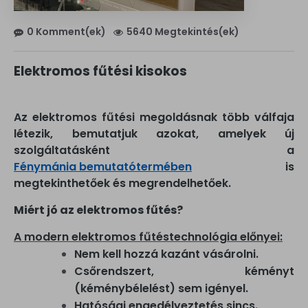
0 Komment(ek)
5640 Megtekintés(ek)
Elektromos fűtési kisokos
Az elektromos fűtési megoldásnak több válfaja
létezik, bemutatjuk azokat, amelyek új
szolgáltatásként a
Fénymánia bemutatótermében
is
megtekinthetőek és megrendelhetőek.
Miért jó az elektromos fűtés?
A modern elektromos fűtéstechnológia előnyei:
Nem kell hozzá kazánt vásárolni.
Csőrendszert, kéményt
(kéménybélelést) sem igényel.
Hatósági engedélyeztetés sincs.