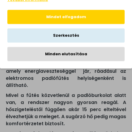
igényel karbantartást sem.
Jó hír, hogy szinte
bármilyen padlóburkolat alá felszerelhető!
Mindet elfogadom
Sajnos a levegő (és a benne lévő pollenek,
poratkák) keringetése egyeseknél allergiás
reakciót vált ki, míg a padlófűtés esetében az
Szerkesztés
ilyen allergiás reakció esélye csekély.
Az
elektromos padlófűtés
energiatakarékos,
Minden elutasítása
hiszen egyrészt nem kell hosszú csöveken
keresztül eljuttatni mindenhová a melegvizet,
amely energiaveszteséggel jár, ráadásul az
elektromos padlófűtés helyiségenként is
állítható.
Mivel a fűtés közvetlenül a padlóburkolat alatt
van, a rendszer nagyon gyorsan reagál. A
hőszigeteléstől függően akár 15 perc elteltével
élvezhetjük a meleget. A sugárzó hő pedig magas
komfortérzetet biztosít.