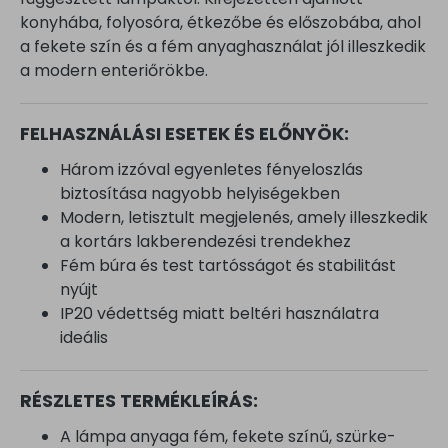
konyhába, folyosóra, étkezőbe és előszobába, ahol
a fekete szín és a fém anyaghasználat jól illeszkedik
a modern enteriőrökbe.
FELHASZNÁLÁSI ESETEK ÉS ELŐNYÖK:
Három izzóval egyenletes fényeloszlás
biztosítása nagyobb helyiségekben
Modern, letisztult megjelenés, amely illeszkedik
a kortárs lakberendezési trendekhez
Fém búra és test tartósságot és stabilitást
nyújt
IP20 védettség miatt beltéri használatra
ideális
RÉSZLETES TERMÉKLEÍRÁS:
A lámpa anyaga fém, fekete színű, szürke-