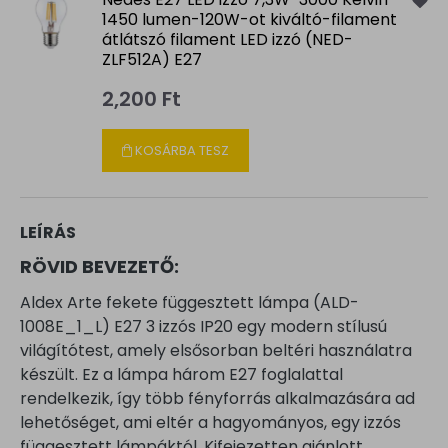
1450 lumen-120W-ot kiváltó-filament
átlátszó filament LED izzó (NED-
ZLF512A) E27
2,200 Ft
KOSÁRBA TESZ
LEÍRÁS
RÖVID BEVEZETŐ:
Aldex Arte fekete függesztett lámpa (ALD-
1008E_1_L) E27 3 izzós IP20 egy modern stílusú
világítótest, amely elsősorban beltéri használatra
készült. Ez a lámpa három E27 foglalattal
rendelkezik, így több fényforrás alkalmazására ad
lehetőséget, ami eltér a hagyományos, egy izzós
függesztett lámpáktól. Kifejezetten ajánlott