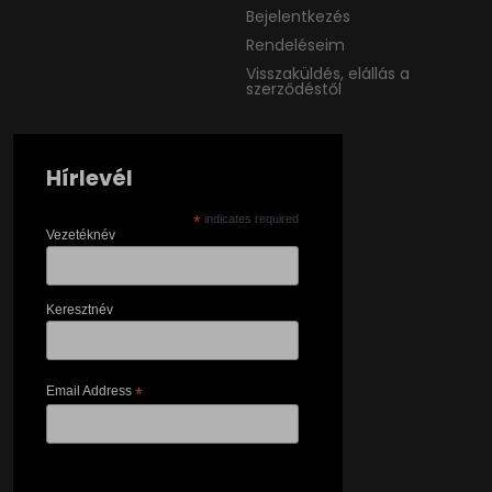
Bejelentkezés
Rendeléseim
Visszaküldés, elállás a
szerződéstől
Hírlevél
*
indicates required
Vezetéknév
Keresztnév
Email Address
*