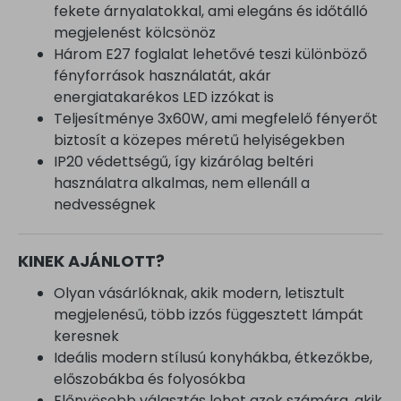
fekete árnyalatokkal, ami elegáns és időtálló
megjelenést kölcsönöz
Három E27 foglalat lehetővé teszi különböző
fényforrások használatát, akár
energiatakarékos LED izzókat is
Teljesítménye 3x60W, ami megfelelő fényerőt
biztosít a közepes méretű helyiségekben
IP20 védettségű, így kizárólag beltéri
használatra alkalmas, nem ellenáll a
nedvességnek
KINEK AJÁNLOTT?
Olyan vásárlóknak, akik modern, letisztult
megjelenésű, több izzós függesztett lámpát
keresnek
Ideális modern stílusú konyhákba, étkezőkbe,
előszobákba és folyosókba
Előnyösebb választás lehet azok számára, akik