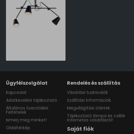
Aldex Arte fekete függesztett lámpa (ALD-1008E_1_L) E27 3 izzós IP20
49,068 Ft
Ügyfélszolgálat
Rendelés és szállítás
Kapcsolat
Vásárlási tudnivalók
Adatkezelési tájákoztató
Szállítási információk
Általános Szerződési
Megvilágítási ötletek
Feltételek
Tájékoztató lámpa és csillár
Ismerj meg minket!
internetes vásárlásról!
Oldaltérkép
Saját fiók