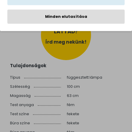
használata nem javasolt.
Minden elutasítása
MÁSHOL
OLCSÓBBAN
LÁTTAD?
Írd meg nekünk!
Tulajdonságok
Típus
függesztett lámpa
Szélesség
100 cm
Magasság
63 cm
Test anyaga
fém
Test színe
fekete
Búra színe
fekete