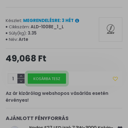
Készlet:
MEGRENDELÉSRE: 3 HÉT
Cikkszám:
ALD-1008E_1_L
Súly(kg):
3.35
Név:
Arte
49,068 Ft
KOSÁRBA TESZ
Az ár kizárólag webshopos vásárlás esetén
érvényes!
AJÁNLOTT FÉNYFORRÁS
Nedes E27 LED izzó 7,3W-3000 Kelvin-