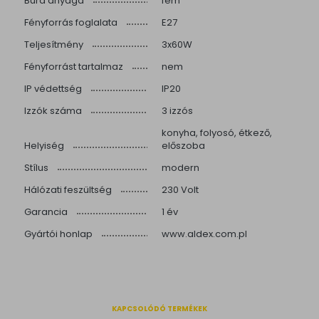
Búra anyaga
fém
Fényforrás foglalata
E27
Teljesítmény
3x60W
Fényforrást tartalmaz
nem
IP védettség
IP20
Izzók száma
3 izzós
konyha, folyosó, étkező,
Helyiség
előszoba
Stílus
modern
Hálózati feszültség
230 Volt
Garancia
1 év
Gyártói honlap
www.aldex.com.pl
KAPCSOLÓDÓ TERMÉKEK