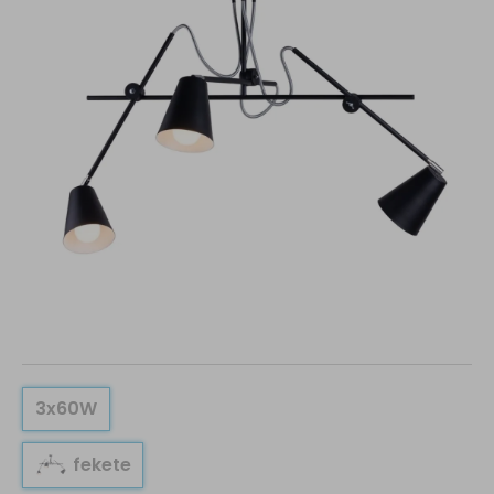
3x60W
fekete