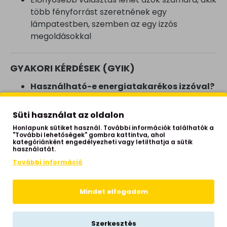
több fényforrást szeretnének egy
lámpatestben, szemben az egy izzós
megoldásokkal
GYAKORI KÉRDÉSEK (GYIK)
Használható-e energiatakarékos izzóval?
Igen, az E27 foglalat kompatibilis LED és
energiatakarékos izzókkal is.
Süti használat az oldalon
Milyen helyiségekbe ajánlott?
Konyha,
Honlapunk sütiket használ. További információk találhatók a
étkező, előszoba és folyosó, beltéri
"További lehetőségek" gombra kattintva, ahol
kategóriánként engedélyezheti vagy letilthatja a sütik
környezetben.
használatát.
Lehet-e dimmelni a lámpát?
A lámpatest
További információ
önmagában nem tartalmaz dimmer funkciót,
de dimmelhető izzókkal és megfelelő
Mindet elfogadom
kapcsolóval használható.
Hogyan kell tisztítani?
Puha, száraz ruhával
ajánlott portalanítani, nedves tisztítószer
Szerkesztés