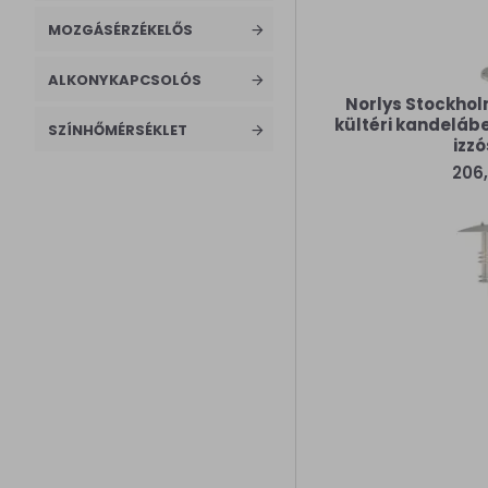
MOZGÁSÉRZÉKELŐS
ALKONYKAPCSOLÓS
Norlys Stockhol
kültéri kandeláb
SZÍNHŐMÉRSÉKLET
izzó
206,