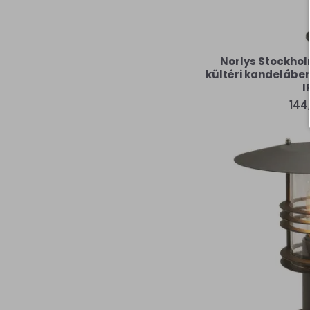
Norlys Stockhol
kültéri kandeláber 
I
144,