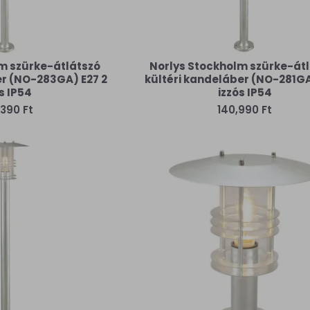
m szürke-átlátszó
Norlys Stockholm szürke-át
er (NO-283GA) E27 2
kültéri kandeláber (NO-281GA
s IP54
izzós IP54
390 Ft
140,990 Ft