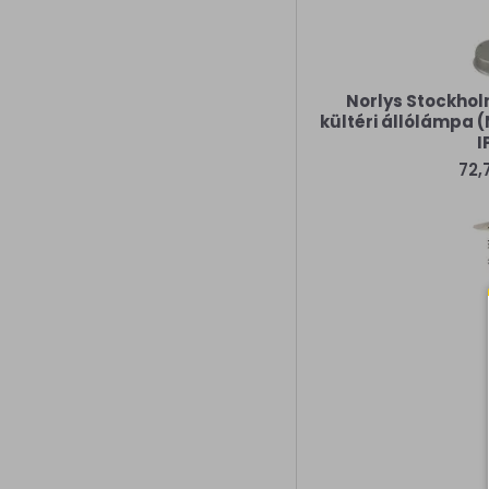
Norlys Stockhol
kültéri állólámpa (
I
72,