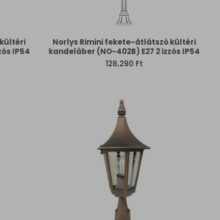
kültéri
Norlys Rimini fekete-átlátszó kültéri
zós IP54
kandeláber (NO-402B) E27 2 izzós IP54
128,290 Ft