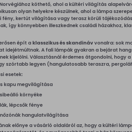
 Norvégiához köthető, ahol a kültéri világítás alapelvá
pikusan olyan helyekre készülnek, ahol a lámpa szerep
i fény, kertút világítása vagy terasz körüli tájékozódás
k, így könnyebben illeszkednek családi házakhoz, kla
 erősen épít a
klasszikus és skandináv
vonalra: sok mo
 idejétmúltnak. A fali lámpák gyakran a bejárat hangs
nek kijelölni. Választásnál érdemes átgondolni, hogy a
agy szórtabb legyen (hangulatosabb teraszra, pergolá
si esetek:
 és kapu megvilágítása
sibeálló környéke
rdák, lépcsők fénye
enőzónák hangulatvilágítása
nak előnye a vásárló oldaláról az, hogy a kültéri lámpa 