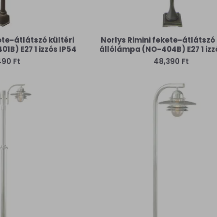
ete-átlátszó kültéri
Norlys Rimini fekete-átlátszó 
1B) E27 1 izzós IP54
állólámpa (NO-404B) E27 1 izz
490 Ft
48,390 Ft