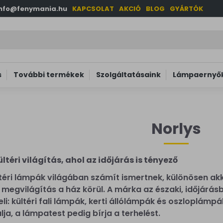
info@fenymania.hu
KAPCSOLAT
AKCIÓ
BLOG
GYÁRTÓK
s
További termékek
Szolgáltatásaink
Lámpaernyők
Norlys
ltéri világítás, ahol az időjárás is tényező
ltéri lámpák világában számít ismertnek, különösen ak
egvilágítás a ház körül. A márka az északi, időjárás
li: kültéri fali lámpák, kerti állólámpák és oszloplám
ja, a lámpatest pedig bírja a terhelést.