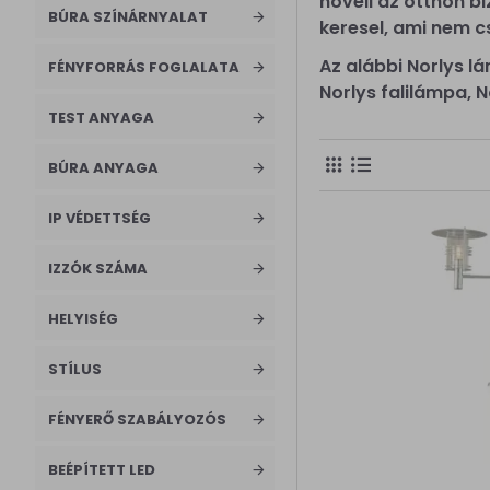
növeli az otthon b
kültéri
BÚRA SZÍNÁRNYALAT
keresel, ami nem cs
leszúrható
lámpa
Az alábbi Norlys l
FÉNYFORRÁS FOGLALATA
Norlys falilámpa, 
kültéri
TEST ANYAGA
mennyezeti
lámpa
BÚRA ANYAGA
kültéri
mennyezeti
IP VÉDETTSÉG
lámpa
IZZÓK SZÁMA
Kültéri lámpa
HELYISÉG
STÍLUS
FÉNYERŐ SZABÁLYOZÓS
BEÉPÍTETT LED