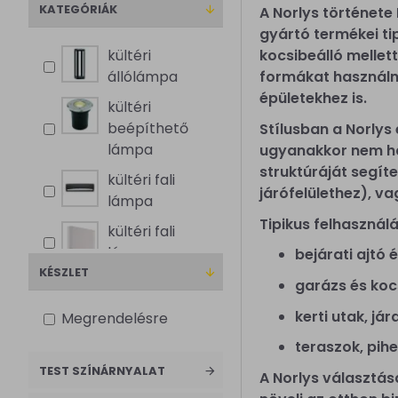
KATEGÓRIÁK
A Norlys története
gyártó termékei ti
kültéri
kocsibeálló mellett
állólámpa
formákat használna
épületekhez is.
kültéri
beépíthető
Stílusban a Norlys
lámpa
ugyanakkor nem hat
struktúráját segíte
kültéri fali
járófelülethez), v
lámpa
Tipikus felhasználá
kültéri fali
lámpa
bejárati ajtó
KÉSZLET
garázs és koc
kültéri falikar
kerti utak, já
Megrendelésre
kültéri
teraszok, pih
függesztett
lámpa
TEST SZÍNÁRNYALAT
A Norlys választásá