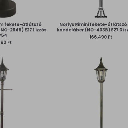
m fekete-átlátszó
Norlys Rimini fekete-átlátszó 
(NO-284B) E27 1 izzós
kandeláber (NO-403B) E27 3 iz
P54
166,490 Ft
990 Ft