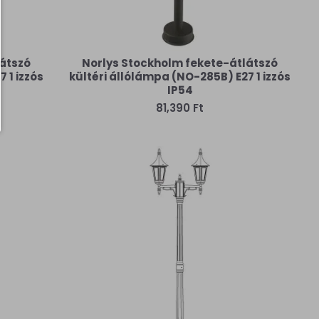
látszó
Norlys Stockholm fekete-átlátszó
 1 izzós
kültéri állólámpa (NO-285B) E27 1 izzós
IP54
81,390 Ft