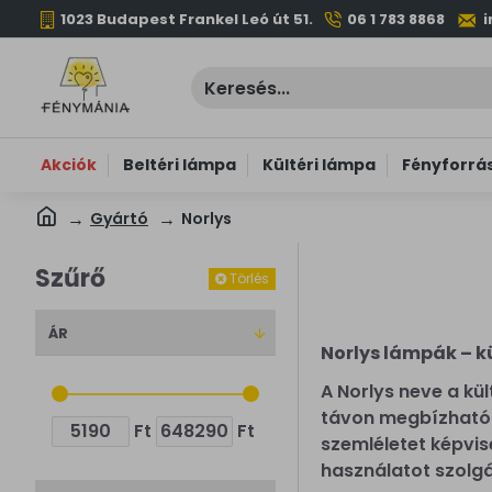
1023 Budapest Frankel Leó út 51.
06 1 783 8868
Akciók
Beltéri lámpa
Kültéri lámpa
Fényforrá
Gyártó
Norlys
Szűrő
Törlés
ÁR
Norlys lámpák – kü
A Norlys neve a kü
távon megbízható m
Ft
Ft
szemléletet képvise
használatot szolgál