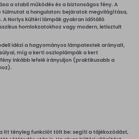
rása a stabil működés és a biztonságos fény. A
e túlmutat a hangulaton: bejáratok megvilágítása,
. A Norlys kültéri lámpák gyakran időtálló
sszikus homlokzatokhoz vagy modern, letisztult
dell idézi a hagyományos lámpatestek arányait,
úlyai, míg a kerti oszloplámpák a kert
 fény inkább lefelé irányuljon (praktikusabb a
hoz).
itt tényleg funkciót tölt be: segíti a tájékozódást,