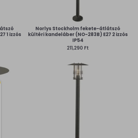
látszó
Norlys Stockholm fekete-átlátszó
7 1 izzós
kültéri kandeláber (NO-283B) E27 2 izzós
IP54
211,290 Ft