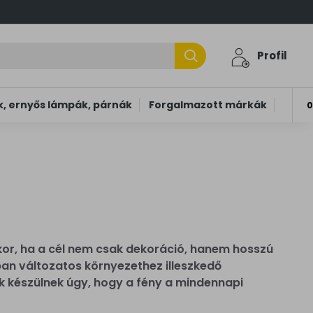
Profil
, ernyős lámpák, párnák
Forgalmazott márkák
0
kor, ha a cél nem csak dekoráció, hanem hosszú
ban változatos környezethez illeszkedő
pák készülnek úgy, hogy a fény a mindennapi