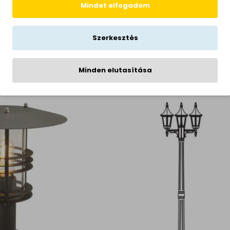
Mindet elfogadom
Szerkesztés
m fekete-átlátszó
Norlys Stockholm fekete-át
(NO-281B) E27 1 izzós
kültéri állólámpa (NO-287B) E27
P54
IP54
Minden elutasítása
190 Ft
70,690 Ft