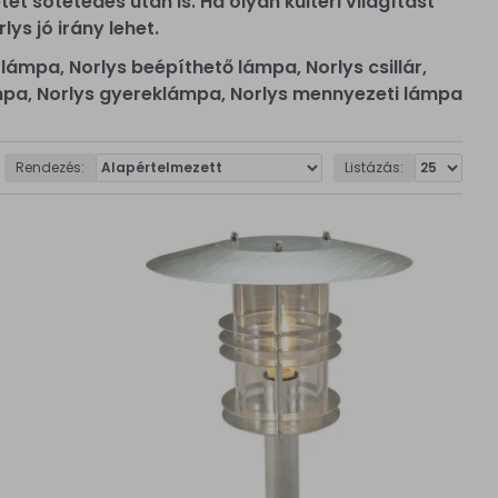
t sötétedés után is. Ha olyan kültéri világítást
ys jó irány lehet.
lámpa, Norlys beépíthető lámpa, Norlys csillár,
 lámpa, Norlys gyereklámpa, Norlys mennyezeti lámpa
Rendezés:
Listázás: