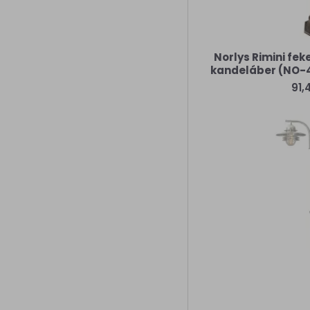
Norlys Rimini fek
kandeláber (NO-40
91,