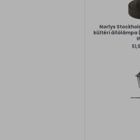
Norlys Stockhol
kültéri állólámpa 
I
51,