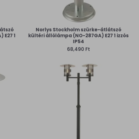
látszó
Norlys Stockholm szürke-átlátszó
) E27 1
kültéri állólámpa (NO-287GA) E27 1 izzós
IP54
68,490 Ft