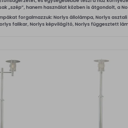
iztonságérzetét, és egységesebbé teszi a ház környezeté
ak „szép”, hanem használat közben is átgondolt, a Norl
ámpákat forgalmazzuk: Norlys állolámpa, Norlys asztali 
Norlys falikar, Norlys képvilágító, Norlys függesztett