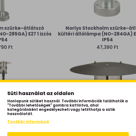
m szürke-átlátszó
Norlys Stockholm szürke-át
NO-285GA) E27 1 izzós
kültéri állólámpa (NO-284GA) E2
P54
IP54
790 Ft
47,390 Ft
Süti használat az oldalon
Honlapunk sütiket használ. További információk találhatók a
"További lehetőségek" gombra kattintva, ahol
kategóriánként engedélyezheti vagy letilthatja a sütik
használatát.
További információ