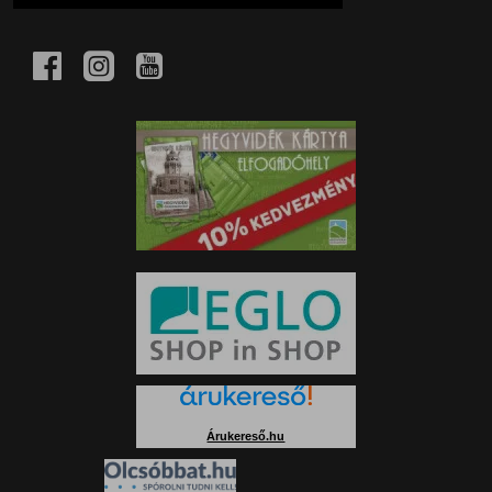
Árukereső.hu