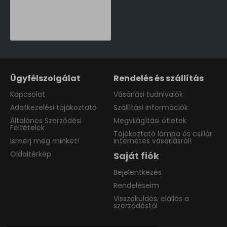
Philips Tilpa fehér újratölthető LED asztali lámpa (PHI-8719514443839) LED 1 izzós IP20
16,990 Ft
Ügyfélszolgálat
Rendelés és szállítás
Kapcsolat
Vásárlási tudnivalók
Adatkezelési tájákoztató
Szállítási információk
Általános Szerződési
Megvilágítási ötletek
Feltételek
Tájékoztató lámpa és csillár
Ismerj meg minket!
internetes vásárlásról!
Oldaltérkép
Saját fiók
Bejelentkezés
Rendeléseim
Visszaküldés, elállás a
szerződéstől