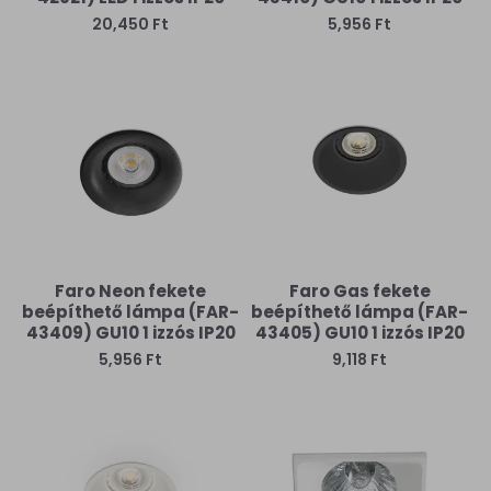
20,450 Ft
5,956 Ft
Faro Neon fekete
Faro Gas fekete
beépíthető lámpa (FAR-
beépíthető lámpa (FAR-
43409) GU10 1 izzós IP20
43405) GU10 1 izzós IP20
5,956 Ft
9,118 Ft