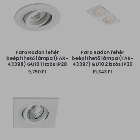
Faro Radon fehér
Faro Radon fehér
beépíthető lámpa (FAR-
beépíthető lámpa (FAR-
43398) GU10 1 izzós IP20
43397) GU10 2 izzós IP20
9,750 Ft
19,343 Ft