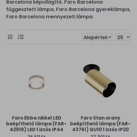
Barcelona képvilágító, Faro Barcelona
függesztett lámpa, Faro Barcelona gyereklámpa,
Faro Barcelona mennyezeti lámpa
Faro Ebba nikkel LED
Faro Stan arany
beépíthető lámpa (FAR-
beépíthető lámpa (FAR-
42919) LED 1 izzós IP44
43761) GU10 1 izzós IP20