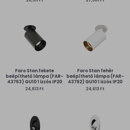
26,511 Ft
27,301 Ft
Faro Stan fekete
Faro Stan fehér
beépíthető lámpa (FAR-
beépíthető lámpa (FAR-
43753) GU10 1 izzós IP20
43752) GU10 1 izzós IP20
24,613 Ft
24,613 Ft