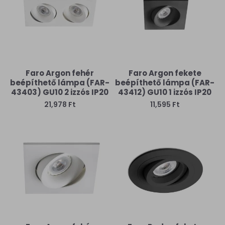
Faro Argon fehér
Faro Argon fekete
beépíthető lámpa (FAR-
beépíthető lámpa (FAR-
43403) GU10 2 izzós IP20
43412) GU10 1 izzós IP20
21,978 Ft
11,595 Ft