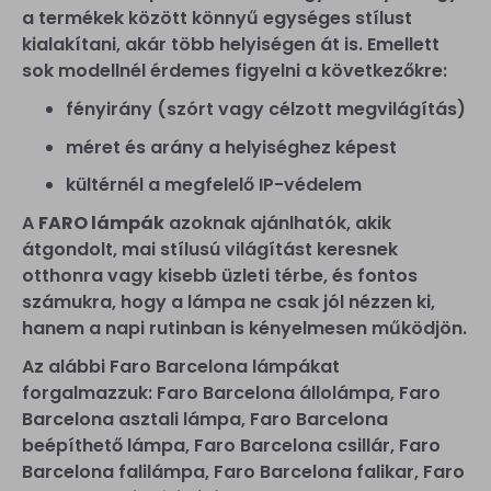
a termékek között könnyű egységes stílust
kialakítani, akár több helyiségen át is. Emellett
sok modellnél érdemes figyelni a következőkre:
fényirány (szórt vagy célzott megvilágítás)
méret és arány a helyiséghez képest
kültérnél a megfelelő IP-védelem
A
FARO lámpák
azoknak ajánlhatók, akik
átgondolt, mai stílusú világítást keresnek
otthonra vagy kisebb üzleti térbe, és fontos
számukra, hogy a lámpa ne csak jól nézzen ki,
hanem a napi rutinban is kényelmesen működjön.
Az alábbi Faro Barcelona lámpákat
forgalmazzuk: Faro Barcelona állolámpa, Faro
Barcelona asztali lámpa, Faro Barcelona
beépíthető lámpa, Faro Barcelona csillár, Faro
Barcelona falilámpa, Faro Barcelona falikar, Faro