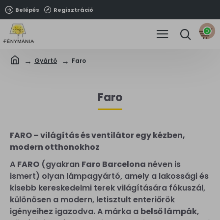
Belépés
Regisztráció
0
Gyártó
Faro
Faro
FARO – világítás és ventilátor egy kézben,
modern otthonokhoz
A
FARO
(gyakran
Faro Barcelona
néven is
ismert) olyan lámpagyártó, amely a lakossági és
kisebb kereskedelmi terek világítására fókuszál,
különösen a modern, letisztult enteriőrök
igényeihez igazodva. A márka a
belső lámpák
,