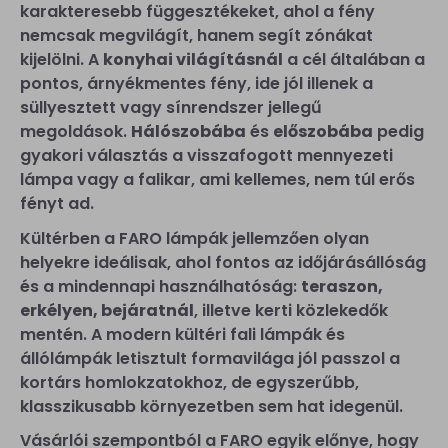
karakteresebb függesztékeket, ahol a fény
nemcsak megvilágít, hanem segít zónákat
kijelölni. A
konyhai világításnál
a cél általában a
pontos, árnyékmentes fény, ide jól illenek a
süllyesztett vagy sínrendszer jellegű
megoldások.
Hálószobába
és
előszobába
pedig
gyakori választás a visszafogott mennyezeti
lámpa vagy a falikar, ami kellemes, nem túl erős
fényt ad.
Kültérben a FARO lámpák jellemzően olyan
helyekre ideálisak, ahol fontos az időjárásállóság
és a mindennapi használhatóság:
teraszon,
erkélyen, bejáratnál
, illetve kerti közlekedők
mentén. A modern kültéri fali lámpák és
állólámpák letisztult formavilága jól passzol a
kortárs homlokzatokhoz, de egyszerűbb,
klasszikusabb környezetben sem hat idegenül.
Vásárlói szempontból a FARO egyik előnye, hogy