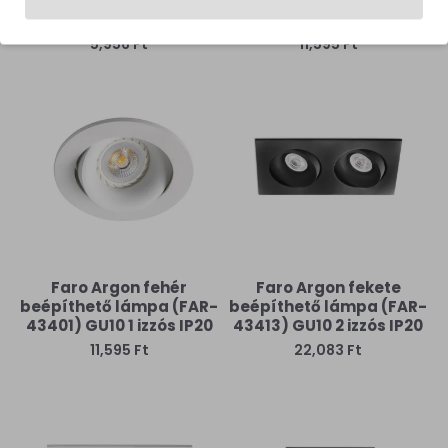
beépíthető lámpa (FAR-
beépíthető lámpa (FAR-
43399) GU10 1 izzós IP20
43411) GU10 1 izzós IP20
5,956 Ft
11,595 Ft
Faro Argon fehér
Faro Argon fekete
beépíthető lámpa (FAR-
beépíthető lámpa (FAR-
43401) GU10 1 izzós IP20
43413) GU10 2 izzós IP20
11,595 Ft
22,083 Ft