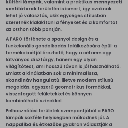
kültéri lámpák
, valamint a praktikus
mennyezeti
ventilátorok
területén is ismert, így azoknak
lehet jó választás, akik egységes stílusban
szeretnék kialakítani a fényeket és a komfortot
az otthon több pontján.
A FARO története a spanyol design és a
funkcionális gondolkodás találkozására épül: a
termékeknél jól érezhető, hogy a cél nem egy
látványos dísztárgy, hanem egy olyan
világítótest, ami hosszú távon is jól használható.
Emiatt a kínálatban sok a
minimalista
,
skandináv hangulatú
, illetve
modern
stílusú
megoldás, egyszerű geometrikus formákkal,
visszafogott felületekkel és könnyen
kombinálható színekkel.
Felhasználási területek szempontjából a FARO
lámpák sokféle helyiségben működnek jól. A
nappaliba
és
étkezőbe
gyakran választják a