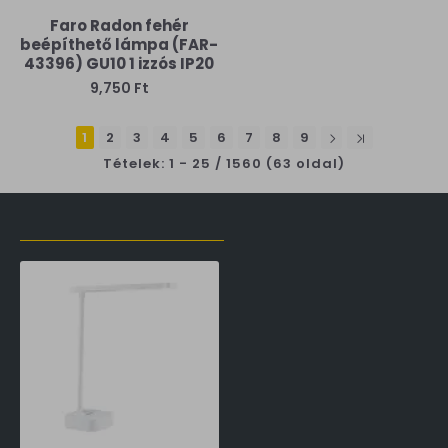
Faro Radon fehér
beépíthető lámpa (FAR-
43396) GU10 1 izzós IP20
9,750 Ft
1
2
3
4
5
6
7
8
9
Tételek: 1 - 25 / 1560 (63 oldal)
LŐZŐLEG MEGTEKINTETT TERMÉKEK