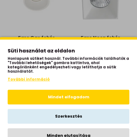
Faro Gas fehér
Faro Neon fehér
beépíthető lámpa (FAR-
beépíthető lámpa (FAR-
43404) GU10 1 izzós IP20
43400) GU10 1 izzós IP20
Süti használat az oldalon
9,118 Ft
5,956 Ft
Honlapunk sütiket használ. További információk találhatók a
"További lehetőségek" gombra kattintva, ahol
kategóriánként engedélyezheti vagy letilthatja a sütik
használatát.
További információ
Mindet elfogadom
Szerkesztés
Faro Neon fehér
Faro Argon fekete
Minden elutasítása