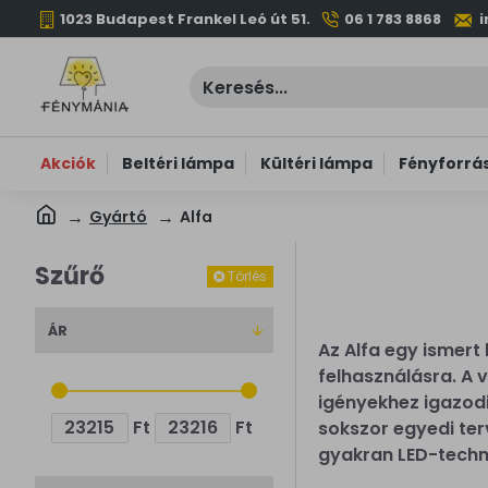
1023 Budapest Frankel Leó út 51.
06 1 783 8868
Akciók
Beltéri lámpa
Kültéri lámpa
Fényforrá
Gyártó
Alfa
Szűrő
Törlés
ÁR
Az Alfa egy ismert 
felhasználásra. A v
igényekhez igazodi
Ft
Ft
sokszor egyedi ter
gyakran LED-techn