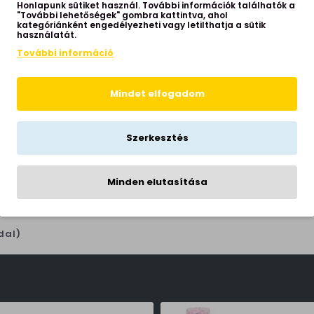
Honlapunk sütiket használ. További információk találhatók a
"További lehetőségek" gombra kattintva, ahol
kategóriánként engedélyezheti vagy letilthatja a sütik
használatát.
További információ
Mindet elfogadom
Szerkesztés
nge barna-fehér
AL-10602) E27 1 izzós
Minden elutasítása
P20
t
38,690 Ft
ldal)
Eglo Cornale antracit-fehér LED kültéri házszámtábla (EG-97289) LED 1 izzós IP44