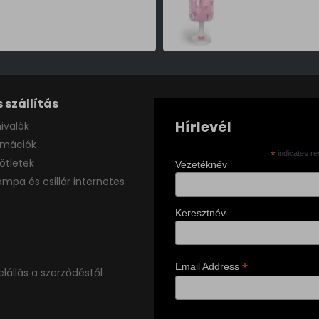
24,631 Ft
13,860 Ft
27,990 Ft
 szállítás
Hírlevél
ivalók
ormációk
*
indicates re
ötletek
Vezetéknév
ámpa és csillár internetes
Keresztnév
*
Email Address
elállás a szerződéstől