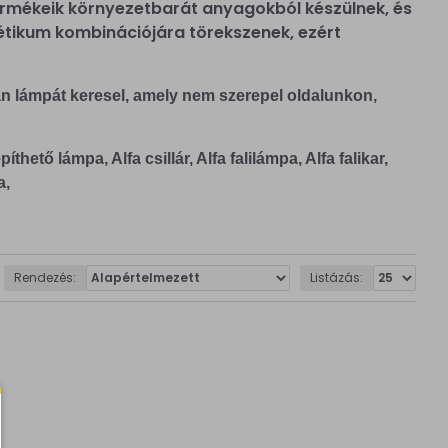
 termékeik környezetbarát anyagokból készülnek, és
tétikum kombinációjára törekszenek, ezért
n lámpát keresel, amely nem szerepel oldalunkon,
hető lámpa, Alfa csillár, Alfa falilámpa, Alfa falikar,
a,
Rendezés:
Listázás: