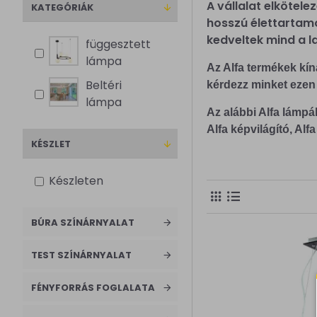
A vállalat elkötel
KATEGÓRIÁK
hosszú élettartamo
kedveltek mind a l
függesztett
lámpa
Az Alfa termékek kí
Beltéri
kérdezz minket ezen
lámpa
Az alábbi Alfa lámpáka
Alfa képvilágító, Al
KÉSZLET
Készleten
BÚRA SZÍNÁRNYALAT
TEST SZÍNÁRNYALAT
FÉNYFORRÁS FOGLALATA