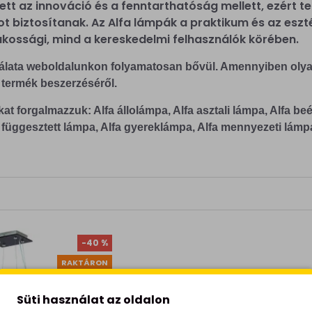
ezett az innováció és a fenntarthatóság mellett, ezért
t biztosítanak. Az Alfa lámpák a praktikum és az esz
akossági, mind a kereskedelmi felhasználók körében.
nálata weboldalunkon folyamatosan bővül. Amennyiben olya
 termék beszerzéséről.
t forgalmazzuk: Alfa állolámpa, Alfa asztali lámpa, Alfa beépít
fa függesztett lámpa, Alfa gyereklámpa, Alfa mennyezeti lámp
-40 %
RAKTÁRON
Süti használat az oldalon