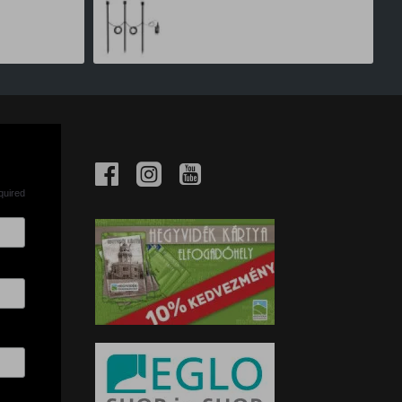
12,311 Ft
13,990 Ft
quired