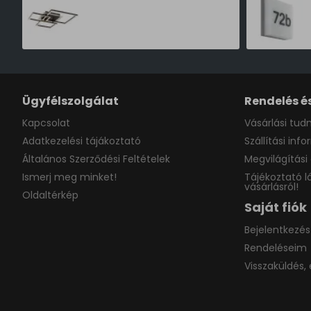
24,990 Ft
Ügyfélszolgálat
Rendelés és
Kapcsolat
Vásárlási tudn
Adatkezelési tájákoztató
Szállítási inf
Általános Szerződési Feltételek
Megvilágítási 
Ismerj meg minket!
Tájékoztató l
vásárlásról!
Oldaltérkép
Saját fiók
Bejelentkezés
Rendeléseim
Visszaküldés, 