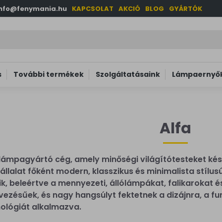
info@fenymania.hu
KAPCSOLAT
AKCIÓ
BLOG
GYÁRTÓK
s
További termékek
Szolgáltatásaink
Lámpaernyők
Alfa
lámpagyártó cég, amely minőségi világítótesteket készít
állalat főként modern, klasszikus és minimalista stílus
k, beleértve a mennyezeti, állólámpákat, falikarokat és
vezésűek, és nagy hangsúlyt fektetnek a dizájnra, a f
ológiát alkalmazva.