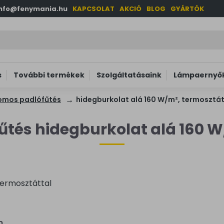
info@fenymania.hu
KAPCSOLAT
AKCIÓ
BLOG
GYÁRTÓK
s
További termékek
Szolgáltatásaink
Lámpaernyők
romos padlófűtés
hidegburkolat alá 160 W/m², termosztát
űtés hidegburkolat alá 160 W
termosztáttal
n.