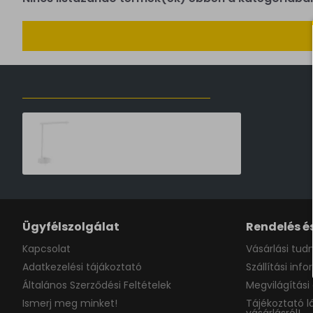
ELŐZŐLEG MEGTEKINTETT TERMÉKEK
Philips Tilpa fehér újratölthető LED asztali lámpa (PHI-8719514443839) LED 1 izzós IP20
16,990 Ft
Ügyfélszolgálat
Rendelés és
Kapcsolat
Vásárlási tudn
Adatkezelési tájákoztató
Szállítási inf
Általános Szerződési Feltételek
Megvilágítási 
Ismerj meg minket!
Tájékoztató l
vásárlásról!