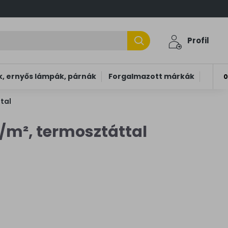
Profil
, ernyős lámpák, párnák
Forgalmazott márkák
0
tal
/m², termosztáttal