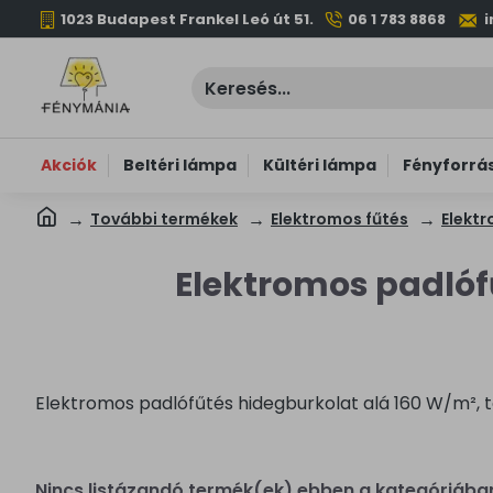
1023 Budapest Frankel Leó út 51.
06 1 783 8868
Akciók
Beltéri lámpa
Kültéri lámpa
Fényforrá
További termékek
Elektromos fűtés
Elekt
Elektromos padlóf
Elektromos padlófűtés hidegburkolat alá 160 W/m², 
Nincs listázandó termék(ek) ebben a kategóriába