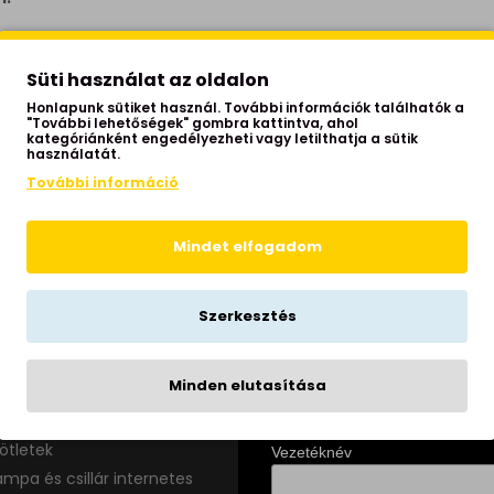
TOVÁBB
Süti használat az oldalon
Honlapunk sütiket használ. További információk találhatók a
"További lehetőségek" gombra kattintva, ahol
kategóriánként engedélyezheti vagy letilthatja a sütik
használatát.
További információ
Mindet elfogadom
Szerkesztés
 szállítás
Minden elutasítása
Hírlevél
ivalók
ormációk
*
indicates re
ötletek
Vezetéknév
ámpa és csillár internetes