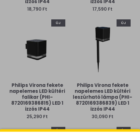
izzós IP44
izzós IP44
18,790 Ft
17,590 Ft
ÚJ
ÚJ
Philips Virona fekete
Philips Virona fekete
napelemes LED kültéri
napelemes LED kültéri
falikar (PHI-
leszúrható lámpa (PHI-
8720169386815) LED 1
8720169386839) LED 1
izzós IP44
izzós IP44
25,290 Ft
30,090 Ft
ÚJ
ÚJ