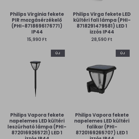
Philips Virginia fekete
Philips Virga fekete LED
PIR mozgásérzékelő
kültéri fali lámpa (PHI-
(PHI-8718696176771)
8718291479581) LED 1
IP44
izzós IP44
15,990 Ft
28,590 Ft
ÚJ
ÚJ
Philips Vapora fekete
Philips Vapora fekete
napelemes LED kültéri
napelemes LED kültéri
leszúrható lámpa (PHI-
falikar (PHI-
8720169265721) LED 1
8720169265707) LED 1
izzós IP44
izzós IP44