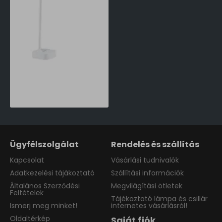
Philips Tilpa fehér újratölthető LED asztali lámpa (PHI-8719514443839) LED 1 izzós IP20
16,990 Ft
Ügyfélszolgálat
Rendelés és szállítás
Kapcsolat
Vásárlási tudnivalók
Adatkezelési tájákoztató
Szállítási információk
Általános Szerződési
Megvilágítási ötletek
Feltételek
Tájékoztató lámpa és csillár
Ismerj meg minket!
internetes vásárlásról!
Oldaltérkép
Saját fiók