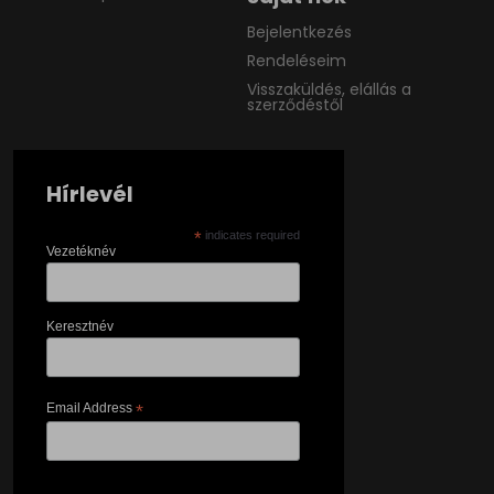
Bejelentkezés
Rendeléseim
Visszaküldés, elállás a
szerződéstől
Hírlevél
*
indicates required
Vezetéknév
Keresztnév
Email Address
*