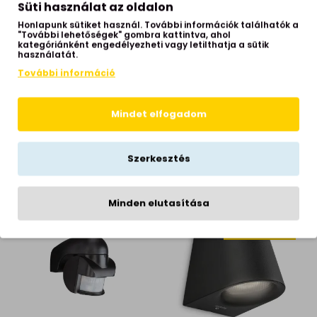
Süti használat az oldalon
Honlapunk sütiket használ. További információk találhatók a
"További lehetőségek" gombra kattintva, ahol
kategóriánként engedélyezheti vagy letilthatja a sütik
használatát.
További információ
Mindet elfogadom
Philips Virginia szürke
Philips Virginia fehér PIR
PIR mozgásérzékelő
mozgásérzékelő (PHI-
(PHI-8718696176795)
8718696176788) IP44
Szerkesztés
IP44
15,990 Ft
15,990 Ft
Minden elutasítása
ÚJ
ÚJ
GARANCIA 5 ÉV