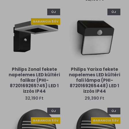
ÚJ
ÚJ
GARANCIA 5 ÉV
Philips Zonal fekete
Philips Yarixa fekete
napelemes LED kültéri
napelemes LED kültéri
falikar (PHI-
fali lámpa (PHI-
8720169265745) LED 1
8720169265448) LED 1
izzós IP44
izzós IP44
32,190 Ft
29,390 Ft
ÚJ
ÚJ
GARANCIA 5 ÉV
GARANCIA 5 ÉV