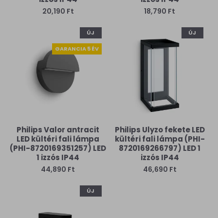
20,190 Ft
18,790 Ft
ÚJ
ÚJ
GARANCIA 5 ÉV
Philips Valor antracit
Philips Ulyzo fekete LED
LED kültéri fali lámpa
kültéri fali lámpa (PHI-
(PHI-8720169351257) LED
8720169266797) LED 1
1 izzós IP44
izzós IP44
44,890 Ft
46,690 Ft
ÚJ