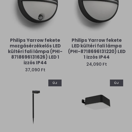
Philips Yarrow fekete
Philips Yarrow fekete
mozgásérzékelős LED
LED kültéri fali lámpa
kültéri fali lámpa (PHI-
(PHI-8718696131220) LED
8718696131626) LED 1
1 izzós IP44
izzós IP44
24,090 Ft
37,090 Ft
ÚJ
ÚJ