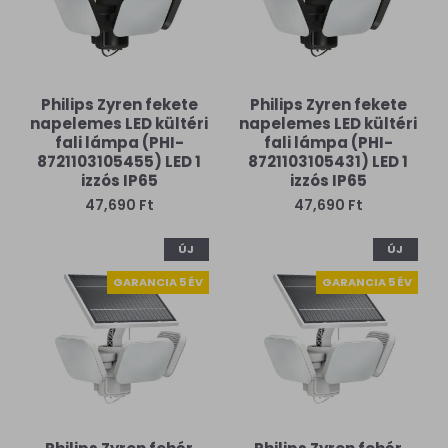
Philips Zyren fekete
Philips Zyren fekete
napelemes LED kültéri
napelemes LED kültéri
fali lámpa (PHI-
fali lámpa (PHI-
8721103105455) LED 1
8721103105431) LED 1
izzós IP65
izzós IP65
47,690 Ft
47,690 Ft
ÚJ
ÚJ
GARANCIA 5 ÉV
GARANCIA 5 ÉV