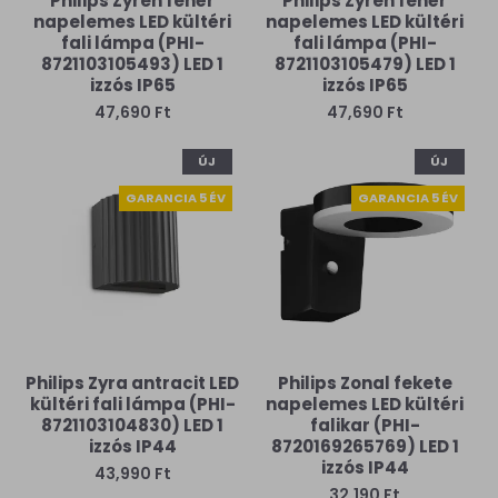
Philips Zyren fehér
Philips Zyren fehér
napelemes LED kültéri
napelemes LED kültéri
fali lámpa (PHI-
fali lámpa (PHI-
8721103105493) LED 1
8721103105479) LED 1
izzós IP65
izzós IP65
47,690 Ft
47,690 Ft
ÚJ
ÚJ
GARANCIA 5 ÉV
GARANCIA 5 ÉV
Philips Zyra antracit LED
Philips Zonal fekete
kültéri fali lámpa (PHI-
napelemes LED kültéri
8721103104830) LED 1
falikar (PHI-
izzós IP44
8720169265769) LED 1
izzós IP44
43,990 Ft
32,190 Ft