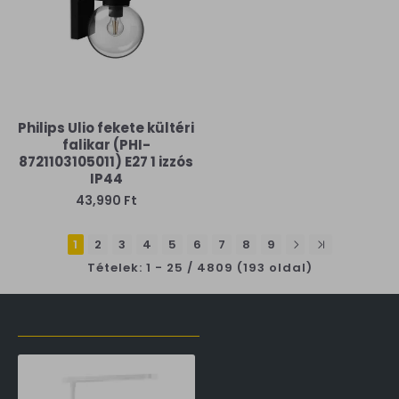
Philips Ulio fekete kültéri
falikar (PHI-
8721103105011) E27 1 izzós
IP44
43,990 Ft
1
2
3
4
5
6
7
8
9
Tételek: 1 - 25 / 4809 (193 oldal)
LŐZŐLEG MEGTEKINTETT TERMÉKEK